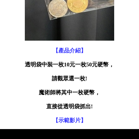
【產品介紹】
透明袋中裝一枚10元一枚50元硬幣，
請觀眾選一枚!
魔術師將其中一枚硬幣，
直接從透明袋抓出!
【示範影片】