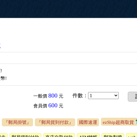
區
!
幣!
800
件數
：
一般價
元
600
會員價
元
『郵局掛號』
『郵局貨到付款』
國際速運
ezShip超商取貨