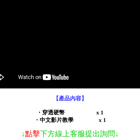
【產品內容】
・穿透硬幣 x 1
・中文影片教學 x 1
↓
點擊
下方線上客服提出詢問↓