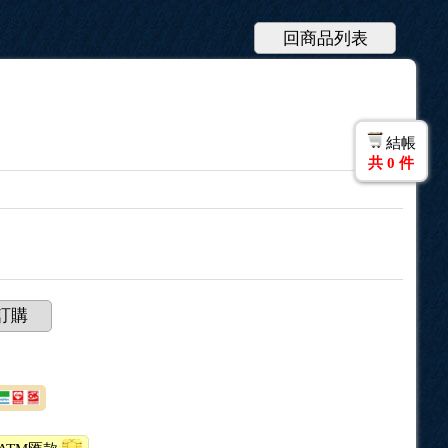
回商品列表
結帳
共
0
件
訂購