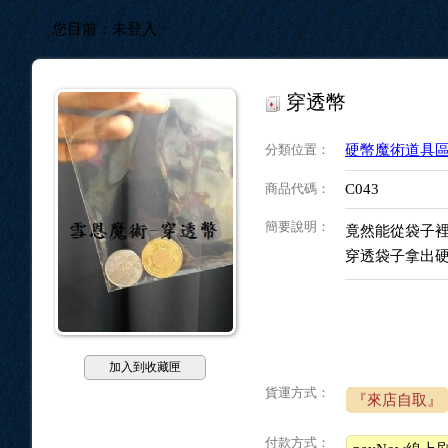
您目前：
未登入
穿透幣
分類位置
：
硬幣魔術道具
商品代碼
：
C043
簡要說明
：
竟然能從袋子裡
穿透袋子拿出硬
加入到收藏匣
貨運方式：
『來店自取』
付款方式：