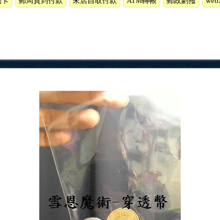
刷卡
郵局貨到付款
來店自取付款
ATM轉帳
郵政劃撥
we