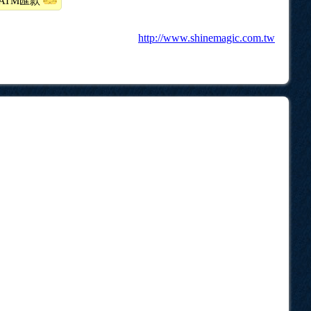
bATM匯款
http://www.shinemagic.com.tw