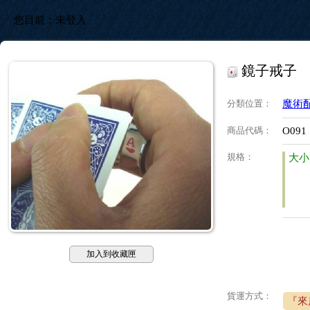
您目前：
未登入
鏡子戒子
分類位置
：
魔術
商品代碼
：
O091
規格
：
大小
加入到收藏匣
貨運方式：
『來