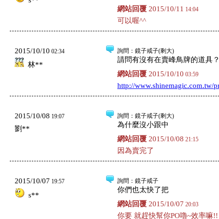
s**
網站回覆
2015/10/11
14:04
可以喔^^
2015/10/10
詢問
：鏡子戒子(剩大)
02:34
請問有沒有在賣峰鳥牌的道具
林**
網站回覆
2015/10/10
03:59
http://www.shinemagic.com.tw
2015/10/08
詢問
：鏡子戒子(剩大)
19:07
為什麼沒小跟中
劉**
網站回覆
2015/10/08
21:15
因為賣完了
2015/10/07
詢問
：鏡子戒子
19:57
你們也太快了把
s**
網站回覆
2015/10/07
20:03
你要 就趕快幫你PO嚕~效率嘛!!