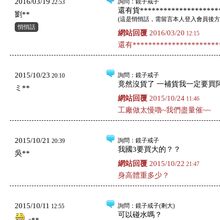
2016/03/19
詢問
：鏡子戒子
22:53
還有貨*********************
劉**
(
這是悄悄話，需留言本人登入會員後方
悄悄話
網站回覆
2016/03/20
12:15
還有**********************
2015/10/23
詢問
：鏡子戒子
20:10
竟然沒貨了 一補貨我一定要買
ミ**
網站回覆
2015/10/24
11:46
工廠做太慢嚕~我們盡量催~~
2015/10/21
詢問
：鏡子戒子
20:39
我國3要買大的？？
吳**
網站回覆
2015/10/22
21:47
身高體重多少？
2015/10/11
詢問
：鏡子戒子(剩大)
12:55
可以碰水嗎？