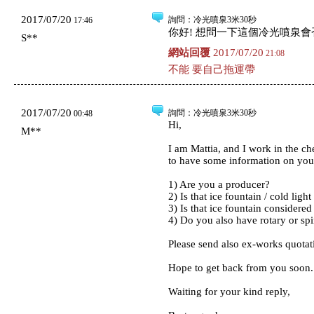
2017/07/20
詢問
：冷光噴泉3米30秒
17:46
你好! 想問一下這個冷光噴泉會
S**
網站回覆
2017/07/20
21:08
不能 要自己拖運帶
2017/07/20
詢問
：冷光噴泉3米30秒
00:48
Hi,
M**
I am Mattia, and I work in the che
to have some information on your
1) Are you a producer?
2) Is that ice fountain / cold li
3) Is that ice fountain considered
4) Do you also have rotary or sp
Please send also ex-works quotat
Hope to get back from you soon.
Waiting for your kind reply,