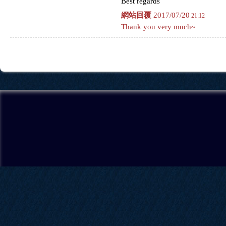
Best regards
網站回覆
2017/07/20
21:12
Thank you very much~