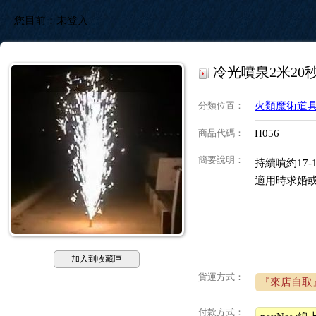
您目前：
未登入
冷光噴泉2米20
分類位置
：
火類魔術道
商品代碼
：
H056
簡要說明
：
持續噴約17-
適用時求婚
加入到收藏匣
貨運方式：
『來店自取
付款方式：