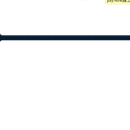
payNow