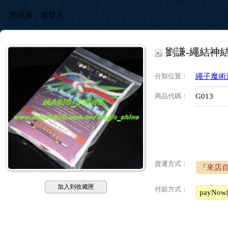
您目前：
未登入
劉謙-繩結神
分類位置
：
繩子魔術
商品代碼
：
G013
貨運方式：
『來店
加入到收藏匣
付款方式：
payN