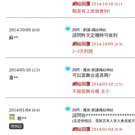
網站回覆
2014/10/10
16:11
郵差有上班就會到!
2014/10/09
詢問
：劉謙-繩結神結
20:05
請問昨天定幾時可收到
蘇**
網站回覆
2014/10/09
20:56
2~3天到貨
2014/05/10
詢問
：魔術-劉謙繩結神結
12:53
可以當舞台道具嗎?
蕭**
網站回覆
2014/05/10
12:53
不能當舞台喔 太小
2014/01/04
詢問
：魔術-劉謙繩結神結
18:43
請問你*********************
賴**
(
這是悄悄話，需留言本人登入會員後方
悄悄話
網站回覆
2014/01/04
20:30