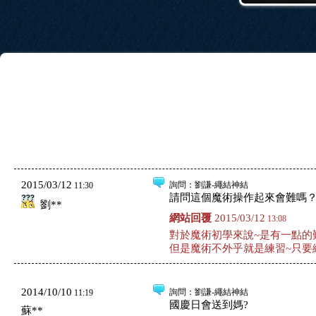
2015/03/12
詢問
：劉謙-繩結神結
11:30
請問這個魔術操作起來會難嗎
劉**
網站回覆
2015/03/12
13:08
對於魔術初學來說~是有一點的
但是魔術不外乎就是練習~只要
2014/10/10
詢問
：劉謙-繩結神結
11:19
國慶日會送到媽?
蘇**