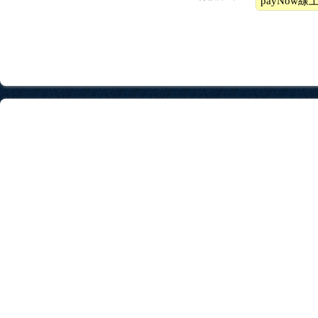
payNow線