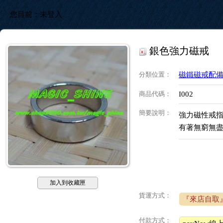
您目前：
未登入
銀色強力磁戒
分類位置
：
磁鐵磁戒配
商品代碼
：
I002
簡要說明
：
強力磁性戒
有著無窮無
加入到收藏匣
貨運方式：
『來店自取
付款方式：