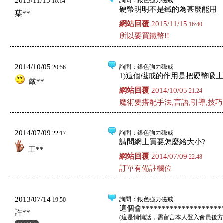
2015/11/15
詢問
：銀色強力磁戒
16:14
硬幣明明不是鐵的為甚麼能用
葉**
網站回覆
2015/11/15
16:40
所以要買鐵幣!!
2014/10/05
詢問
：銀色強力磁戒
20:56
1)這個磁戒的作用是把硬幣吸上
嚴**
網站回覆
2014/10/05
21:24
魔術要搭配手法,言語,引導,技巧!
2014/07/09
詢問
：銀色強力磁戒
22:17
請問網上買要怎麼給大小?
王**
網站回覆
2014/07/09
22:48
訂單有備註欄位
2013/07/14
詢問
：銀色強力磁戒
19:50
這個會*********************
許**
(
這是悄悄話，需留言本人登入會員後方