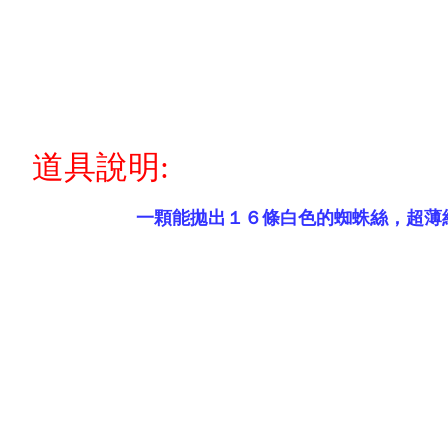
道具說明:
一顆能拋出１６條白色的蜘蛛絲，超薄