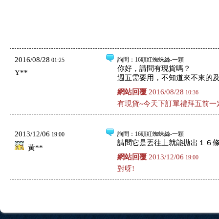
2016/08/28
詢問
：16頭紅蜘蛛絲-一顆
01:25
你好，請問有現貨嗎？
Y**
週五需要用，不知道來不來的
網站回覆
2016/08/28
10:36
有現貨~今天下訂單禮拜五前一
2013/12/06
詢問
：16頭紅蜘蛛絲-一顆
19:00
請問它是丟往上就能拋出１６條
黃**
網站回覆
2013/12/06
19:00
對呀!