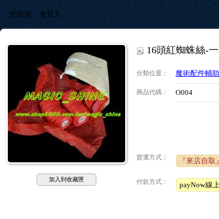
您目前：
未登入
16頭紅蜘蛛絲-
分類位置
：
魔術配件輔
商品代碼
：
O004
貨運方式：
『來店自取
加入到收藏匣
付款方式：
payNow線