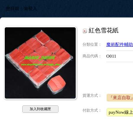
您目前：
未登入
紅色雪花紙
分類位置
：
魔術配件輔助
商品代碼
：
O011
貨運方式：
『來店自取
加入到收藏匣
付款方式：
payNow線