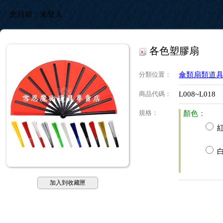
您目前：
未登入
各色塑膠扇
分類位置
：
傘類扇類道
商品代碼
：
L008~L018
規格
：
顏色：
紅
白
加入到收藏匣