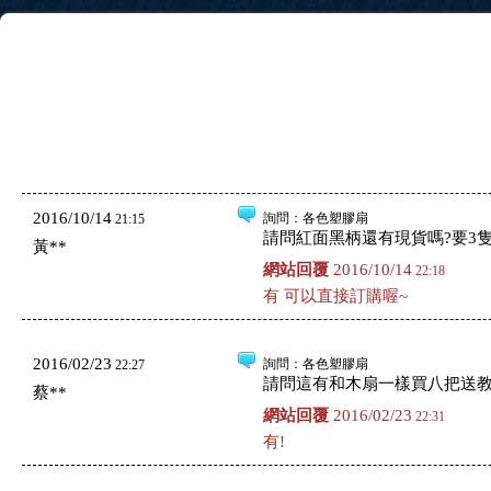
2016/10/14
詢問
：各色塑膠扇
21:15
請問紅面黑柄還有現貨嗎?要3隻
黃**
網站回覆
2016/10/14
22:18
有 可以直接訂購喔~
2016/02/23
詢問
：各色塑膠扇
22:27
請問這有和木扇一樣買八把送
蔡**
網站回覆
2016/02/23
22:31
有!