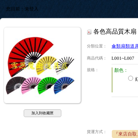
您目前：
未登入
各色高品質木扇
分類位置
：
傘類扇類道
商品代碼
：
L001~L007
規格
：
顏色：
加入到收藏匣
貨運方式：
『來店自取