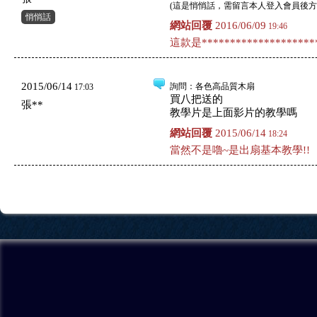
(
這是悄悄話，需留言本人登入會員後方
悄悄話
網站回覆
2016/06/09
19:46
這款是*********************
2015/06/14
詢問
：各色高品質木扇
17:03
買八把送的
張**
教學片是上面影片的教學嗎
網站回覆
2015/06/14
18:24
當然不是嚕~是出扇基本教學!!