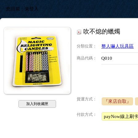
您目前：
未登入
吹不熄的蠟燭
分類位置
：
整人嚇人玩具區
商品代碼
：
Q010
貨運方式：
『來店自取』
加入到收藏匣
付款方式：
payNow線上刷