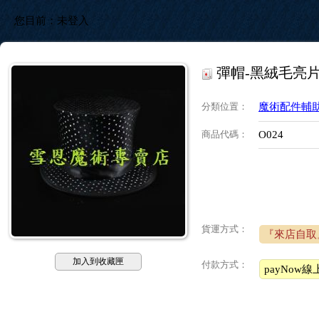
您目前：
未登入
彈帽-黑絨毛亮
分類位置
：
魔術配件輔
商品代碼
：
O024
貨運方式：
『來店自取
加入到收藏匣
付款方式：
payNow