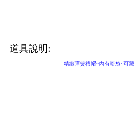
道具說明:
精緻彈簧禮帽~內有暗袋~可藏