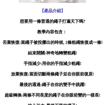
【產品介紹】
想要用一條普通的繩子打遍天下嗎?
教學內容包含：
丟棄恢復:當繩子被投擲出的時候, 2條粗繩恢復成一條!
結束開關:神奇地轉變粗繩!
手指減少:用你的手指減少粗繩!
放棄恢復:當面切斷兩條繩子並在你眼前復原!
最後的通過:繩子在你的雙手中跳躍!
超級轉換:兩條不同長度的繩子在你眼前變的一樣長!