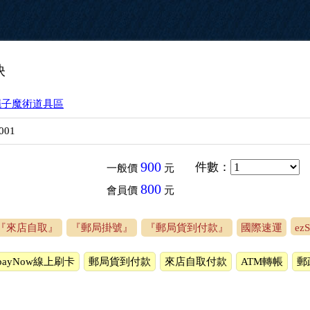
訣
繩子魔術道具區
001
900
件數
：
一般價
元
800
會員價
元
『來店自取』
『郵局掛號』
『郵局貨到付款』
國際速運
ez
payNow線上刷卡
郵局貨到付款
來店自取付款
ATM轉帳
郵