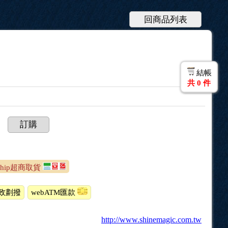
回商品列表
結帳
共
0
件
訂購
Ship超商取貨
政劃撥
webATM匯款
http://www.shinemagic.com.tw