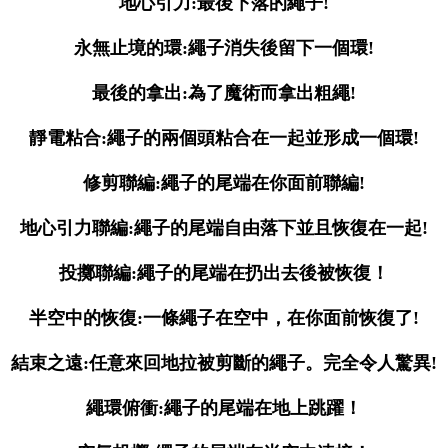
地心引力:最後下落的繩子!
永無止境的環:繩子消失後留下一個環!
最後的拿出:為了魔術而拿出粗繩!
靜電粘合:繩子的兩個頭粘合在一起並形成一個環!
修剪聯編:繩子的尾端在你面前聯編!
地心引力聯編:繩子的尾端自由落下並且恢復在一起!
投擲聯編:繩子的尾端在扔出去後被恢復！
半空中的恢復:一條繩子在空中，在你面前恢復了!
結束之遠:任意來回地拉被剪斷的繩子。完全令人驚異!
繩環俯衝:繩子的尾端在地上跳躍！