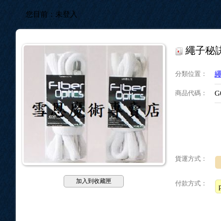
您目前：
未登入
繩子秘
分類位置
：
商品代碼
：
G
貨運方式：
加入到收藏匣
付款方式：