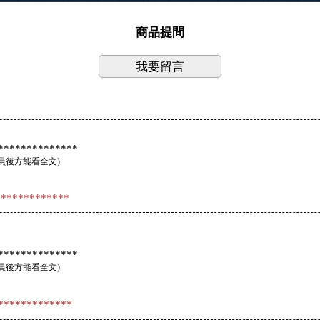
商品提問
我要留言
*************
員後方能看全文
)
************
*************
員後方能看全文
)
*************