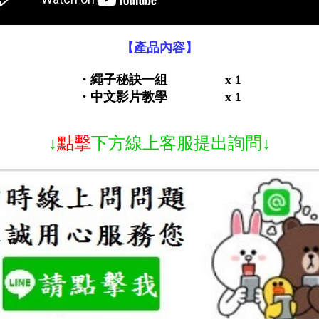
【產品內容】
・
繩子秘訣一組
x 1
・中文影片教學 x 1
↓
點擊
下方線上客服提出詢問↓