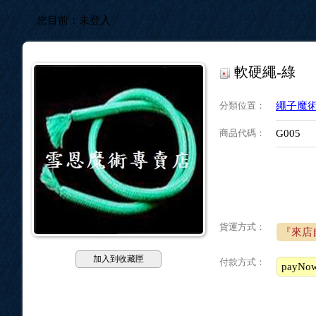
您目前：
未登入
軟硬繩-綠
分類位置
：
繩子魔
商品代碼
：
G005
貨運方式：
『來店
加入到收藏匣
付款方式：
payN