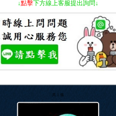
↓
點擊
下方線上客服提出詢問↓
共 1 張