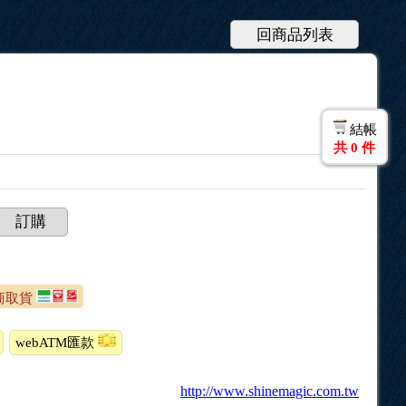
回商品列表
結帳
共
0
件
訂購
超商取貨
webATM匯款
http://www.shinemagic.com.tw