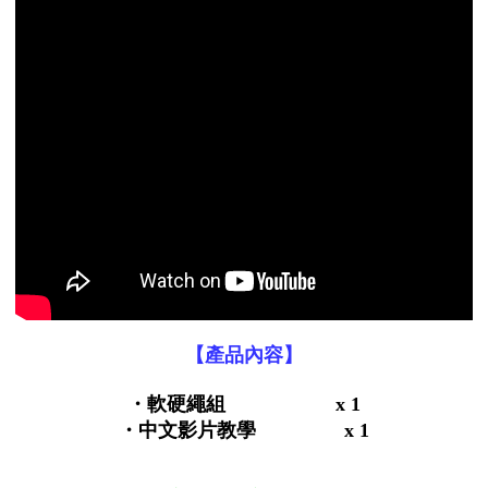
【產品內容】
・
軟硬繩組
x 1
・中文影片教學 x 1