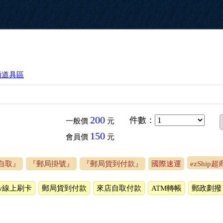
術道具區
200
件數
：
一般價
元
150
會員價
元
自取』
『郵局掛號』
『郵局貨到付款』
國際速運
ezShip
ow線上刷卡
郵局貨到付款
來店自取付款
ATM轉帳
郵政劃撥