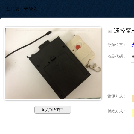
您目前：
未登入
遙控電
分類位置
：
商品代碼
：
H
貨運方式：
加入到收藏匣
付款方式：