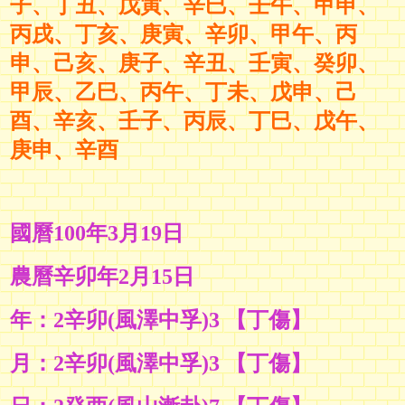
子、丁丑、戊寅、辛巳、壬午、甲申、
丙戌、丁亥、庚寅、辛卯、甲午、丙
申、己亥、庚子、辛丑、壬寅、癸卯、
甲辰、乙巳、丙午、丁未、戊申、己
酉、辛亥、壬子、丙辰、丁巳、戊午、
庚申、辛酉
國曆100年3月19日
農曆辛卯年2月15日
年：2辛卯(風澤中孚)3 【丁傷】
月：2辛卯(風澤中孚)3 【丁傷】