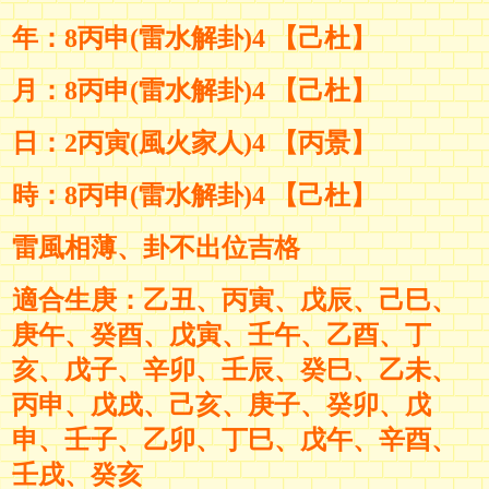
年：8丙申(雷水解卦)4 【己杜】
月：8丙申(雷水解卦)4 【己
杜
】
日：2丙寅
(風火家人
)4 【
丙景
】
時：8丙申
(雷水解卦
)4 【己杜】
雷風相薄、卦不出位吉格
適合生庚：乙丑
、
丙寅、戊辰
、
己巳、
庚午、癸酉、戊寅、壬午、乙酉、丁
亥
、
戊子、辛卯、壬辰、癸巳、乙未
、
丙申
、戊戌
、己亥
、庚子、癸卯
、戊
申
、壬子
、乙卯
、丁巳
、戊午
、辛酉、
壬戌
、癸亥