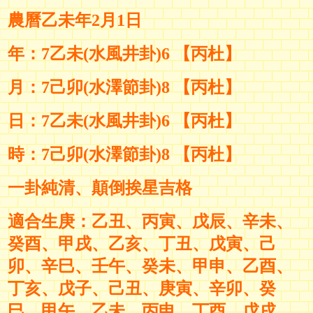
農曆乙未年2月1日
年：7乙未(水風井卦)6 【丙杜】
月：7己卯(水澤節卦)8 【
丙杜
】
日：7
乙未
(
水風井卦
)6 【
丙杜
】
時：7
己卯
(
水澤節卦
)8 【丙杜】
一卦純清、顛倒挨星吉格
適合生庚：乙丑
、
丙寅、戊辰、辛未、
癸酉、甲戌、乙亥、丁丑、戊寅、己
卯、辛巳、壬午、癸未
、甲申
、乙酉
、
丁亥、戊子、己丑
、庚寅
、
辛卯、癸
巳
、甲午
、
乙未、丙申、丁酉
、戊戌
、