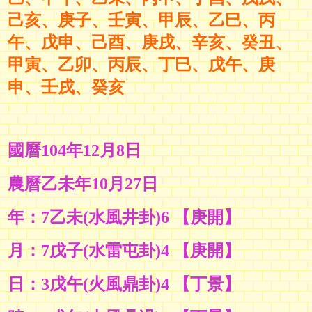
己亥、庚子、壬寅、甲辰
、
乙巳、丙
午、戊申、己酉
、庚戌
、
辛亥、癸丑、
甲寅、乙卯
、丙辰
、
丁巳、戊午
、
庚
申、壬戌
、癸亥
國曆104年12月8日
農曆乙未年10月27日
年：7乙未(水風井卦)6 【庚開】
月：7戊子(水雷屯卦)4 【庚開】
日：3戊午(火風鼎卦)4 【丁景】