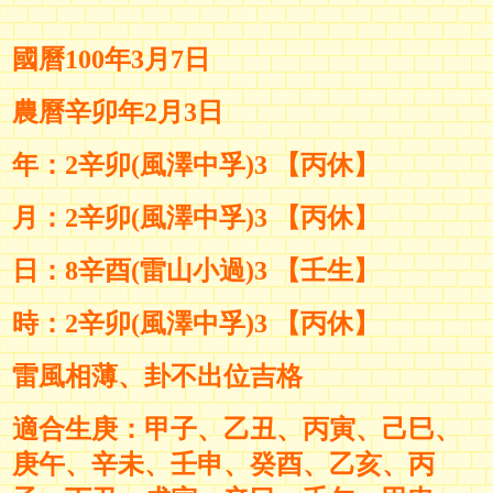
國曆100年3月7日
農曆辛卯年2月3日
年：2辛卯(風澤中孚)3 【丙休】
月：2辛卯(風澤中孚)3 【丙休】
日：8辛酉(雷山小過)3 【壬生】
時：2辛卯(風澤中孚)3 【丙休】
雷風相薄、卦不出位吉格
適合生庚：甲子、乙丑、丙寅、己巳、
庚午、辛未、壬申、癸酉、乙亥、丙