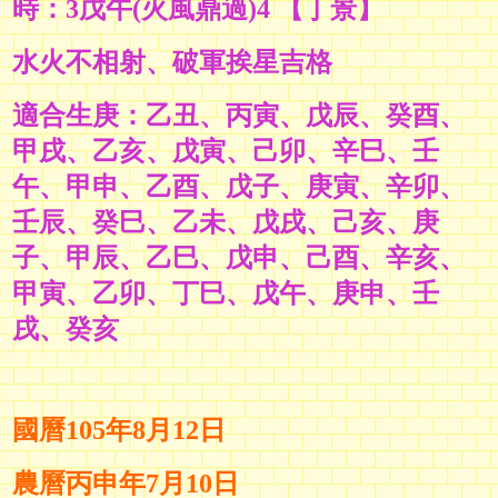
時：3戊午(火風鼎過)4 【丁景】
水火不相射、破軍挨星吉格
適合生庚：乙丑
、
丙寅、
戊辰
、
癸酉
、
甲戌
、乙亥
、戊寅
、己卯
、辛巳
、壬
午
、甲申
、乙酉
、
戊子
、
庚寅
、辛卯
、
壬辰
、癸巳
、乙未
、
戊戌
、己亥
、庚
子
、
甲辰
、乙巳
、戊申
、己酉
、辛亥
、
甲寅
、乙卯
、丁巳
、戊午
、
庚申
、
壬
戌
、癸亥
國曆105年8月12日
農曆丙申年7月10日