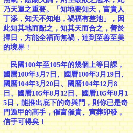
乃天運之重要。「知地要知天，富貴人
丁添，知天不知地，禍福有差池」，因
此知其地而配之，知其天而合之，善於
擇日，方能全福而無禍，達到至善至美
的境界
！
民國100年至105年的幾個上等日課，
國曆100年3月7日
、
國曆100年3月19日
、
國曆104年3月20日
、
國曆104年12月8
日
、
國曆105年8月12日
、
國曆105年8月1
5日
，能推出底下的奇與門，則你已是奇
門遁甲的高手，催富催貴、寅葬卯發，
信手可得矣！