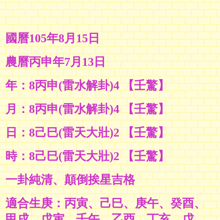
國曆105年8月15日
農曆丙申年7月13日
年：8丙申(雷水解卦)4 【壬驚】
月：8丙申(雷水解卦)4 【
壬驚
】
日：8己巳
(雷天大壯
)2 【
壬驚
】
時：8己巳
(雷天大壯
)2 【
壬驚
】
一卦純清、顛倒挨星吉格
適合生庚：
丙寅、
己巳、庚午、癸酉、
甲戌
、
戊寅、壬午、乙酉、丁亥
、
戊