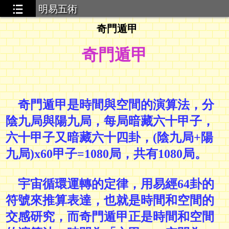
明易五術
奇門遁甲
..34
奇門遁甲
奇門遁甲是時間與空間的演算法，分
陰九局與陽九局，每局暗藏六十甲子，
六十甲子又暗藏六十四卦，(陰九局+陽
九局)x60甲子=1080局，共有1080局。
宇宙循環運轉的定律，用易經64卦的
符號來推算表達，也就是時間和空間的
交感研究，而奇門遁甲正是時間和空間