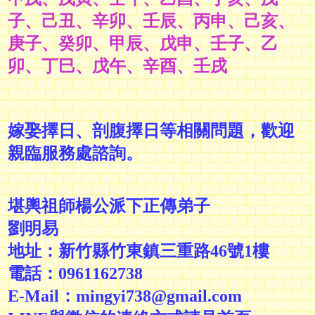
子、己丑
、
辛卯、壬辰、
丙申
、
己亥
、
庚子、癸卯
、甲辰
、
戊申
、壬子
、乙
卯
、丁巳
、戊午
、辛酉、壬戌
嫁娶擇日、剖腹擇日等相關問題，歡迎
親臨服務處諮詢
。
堪輿祖師楊公派下正傳弟子
劉明易
地址：新竹縣竹東鎮三重路46號1樓
電話：0961162738
E-Mail：
mingyi738@gmail.com