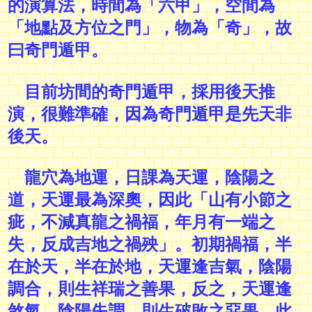
的演算法，時間為「六甲」，空間為
「地點及方位之門」，物為「奇」，故
曰奇門遁甲
。
目前坊間的奇門遁甲，採用後天推
演，很難準確，因為奇門遁甲是先天非
後天。
龍穴為地運，日課為天運，陰陽之
道，天運最為深奧，因此「山有小節之
疵，不減真龍之禍福，年月有一端之
失，反成吉地之禍殃」。初期禍福，半
在於天，半在於地，天運逢吉氣，陰陽
調合，則生祥瑞之善果，反之，天運逢
煞氣，陰陽失調，則生破敗之惡果，此