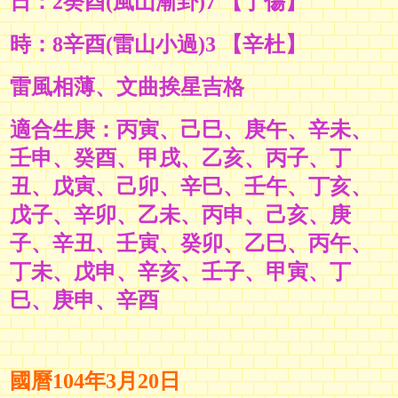
日：2癸酉(風山漸卦)7 【丁傷】
時：8辛酉(雷山小過)3 【辛杜】
雷風相薄、文曲挨星吉格
適合生庚：丙寅、己巳、庚午、辛未、
壬申、癸酉、甲戌、乙亥、丙子、丁
丑、戊寅、己卯、辛巳、壬午、丁亥、
戊子、辛卯、乙未、丙申、己亥、庚
子、辛丑、壬寅、癸卯、乙巳、丙午、
丁未、戊申、辛亥、壬子、甲寅、丁
巳、庚申、辛酉
國曆104年3月20日