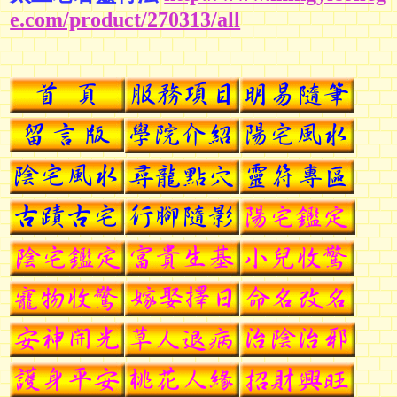
e.com/product/270313/all