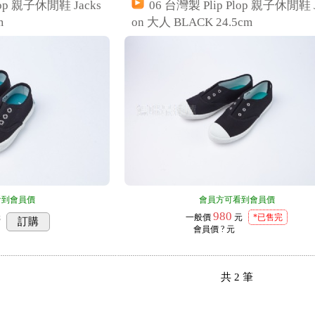
lop 親子休閒鞋 Jacks
06 台灣製 Plip Plop 親子休閒鞋 J
m
on 大人 BLACK 24.5cm
看到會員價
會員方可看到會員價
980
元
一般價
元
*已售完
訂購
會員價
? 元
共
2
筆