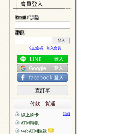
Email / 手機
密碼
登入
忘記密碼
加入會員
查訂單
付款．貨運
詳細
線上刷卡
ATM轉帳
webATM匯款