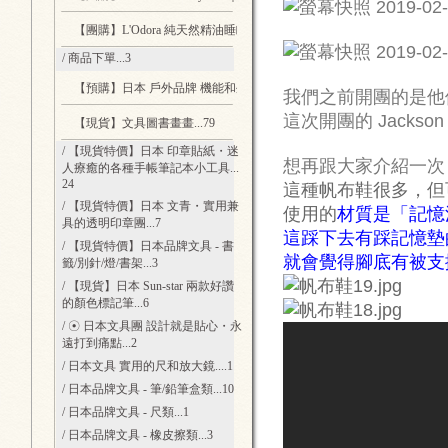
【團購】L'Odora 純天然精油睡眠防蟎噴霧
...3
/ 商品下單
...3
【預購】日本 戶外品牌 機能和外型兼具的帽子
...6
我們之前開團的是他們 
這次開團的 Jack
【現貨】文具圖書畫畫
...79
/ 【現貨特價】日本 印章貼紙・迷
想再跟大家介紹一次 P
人療癒的各種手帳筆記本小工具
...
24
這種帆布鞋很多，但
/ 【現貨特價】日本 文青・實用兼
使用的
材質是「記憶
具的透明印章團
...7
這踩下去有踩記憶墊
/ 【現貨特價】日本品牌文具 - 書
就會覺得腳底有被支
籤/別針/燈/書架
...3
/ 【現貨】日本 Sun-star 兩款好讚
的顏色標記筆
...6
/ ☉ 日本文具團 設計就是貼心・永
遠打到痛點
...2
/ 日本文具 實用的尺和放大鏡.
...1
/ 日本品牌文具 - 筆/鉛筆盒類
...10
/ 日本品牌文具 - 尺類
...1
/ 日本品牌文具 - 橡皮擦類
...3