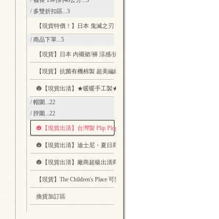
/ 襪長 19吋約48公分
...5
/ 多雙折扣區
...3
【現貨特價！】日本 鬼滅之刃 實用文具
...5
/ 商品下單
...5
【現貨】日本 內襯裙/褲 涼感/抗菌 適合穿著寬褲長裙時內搭
...1
【現貨】抗菌有機棉製 超美編織圖案保暖布口罩套 可自行換濾芯
...1
🎃【現貨出清】★暖暖手工製★動物帽圍脖圍 - 日本製布料 x 台灣師傅
/ 帽圍
...22
/ 脖圍
...22
🎃【現貨出清】台灣製 Plip Plop 親子休閒鞋 Jackson 黑色款
...2
🎃【現貨出清】迪士尼・夏日商品 暑假就帶著他們出遊吧
...8
🎃【現貨出清】廠商超級出清商品區
...22
【現貨】The Children's Place 可愛的貓耳朵髮箍
...4
換貨加訂區