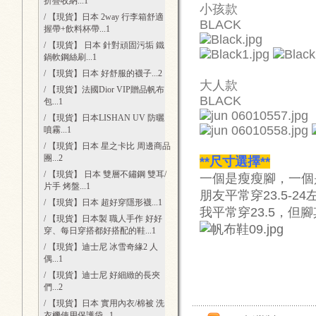
折疊收納
...1
小孩款
/ 【現貨】日本 2way 行李箱舒適
BLACK
握帶+飲料杯帶
...1
/ 【現貨】 日本 針對頑固污垢 鐵
鍋軟鋼絲刷
...1
/ 【現貨】日本 好舒服的襪子
...2
大人款
/ 【現貨】法國Dior VIP贈品帆布
BLACK
包
...1
/ 【現貨】日本LISHAN UV 防曬
噴霧
...1
/ 【現貨】日本 星之卡比 周邊商品
團
...2
**尺寸選擇**
/ 【現貨】 日本 雙層不鏽鋼 雙耳/
一個是瘦瘦腳，一個
片手 烤盤
...1
朋友平常穿23.5-24左
/ 【現貨】日本 超好穿隱形襪
...1
我平常穿23.5，但腳其
/ 【現貨】日本製 職人手作 好好
穿、每日穿搭都好搭配的鞋
...1
/ 【現貨】迪士尼 冰雪奇緣2 人
偶
...1
/ 【現貨】迪士尼 好細緻的長夾
們
...2
/ 【現貨】日本 實用內衣/棉被 洗
衣機使用保護袋
...1