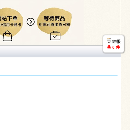
結帳
共
0
件