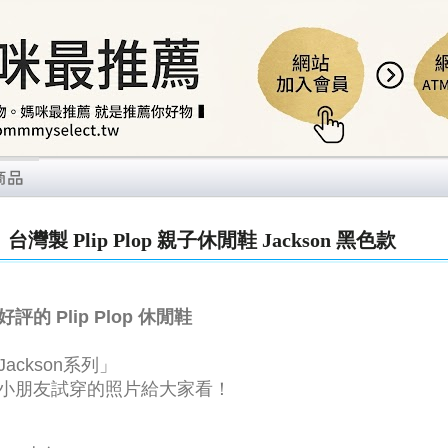
灣製 Plip Plop 親子休閒鞋 Jackson 黑色款
的 Plip Plop 休閒鞋
ckson系列」
感穿著
...9
小朋友試穿的照片給大家看！