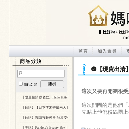
🎃【現貨出清】台
搜尋
僅此分類
這次又要再開團很受好評
【限量預購聯名款】Hello Kitty 酷洛米 大耳狗 假裝哥吉拉
...3
這次開團的是他們「Ja
【預購】【日本季末特價兩天】日本 LHELBIE 絕對一眼就被吸引的質
先貼上他們粉絲團上
【預購】閱讀護眼神器 解放雙手 Glocusent 專業LED燈
...2
【團購】Pandora's Beauty Box｜喚顏梳 全球首創全頭循環按摩梳
...1