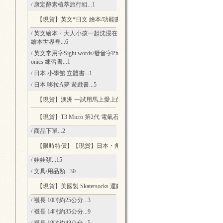
/ 康定酵素植萃旅行組
...1
【現貨】英文*日文 繪本/功能書
...13
/ 英文繪本・大人小孩一起沈浸在
繪本世界裡
...6
/ 英文常用字Sight words/發音字Ph
onics 練習書
...1
/ 日本 小學館 立體書
...1
/ 日本 哆拉A夢 遊戲書
...5
【現貨】澳洲 一試用馬上愛上的綿羊乳
...2
【現貨】T3 Micro 第2代 電氣石柔風技術 輕量負離子吹風機
...2
/ 商品下單
...2
【限時特價】【現貨】日本・角落生物
...45
/ 娃娃類
...15
/ 文具/用品類
...30
【現貨】美國製 Skatersocks 運動風復古襪
...20
/ 襪長 10吋約25公分
...3
/ 襪長 14吋約35公分
...9