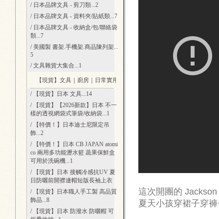
/ 日本品牌文具 - 剪刀類
...2
/ 日本品牌文具 - 資料夾/貼紙類
...7
/ 日本品牌文具 - 收納盒/包/聯絡袋
類
...7
/ 美國製 書架.手機架.商品陳列架
...
5
/ 文具雜貨大集合
...1
【現貨】文具｜廚房｜日常實用好物
...65
/ 【現貨】日本 文具
...14
/ 【現貨】【2026新款】日本 不一
樣的透視網袋式筆袋/收納袋
...1
/ 【特價！】日本迪士尼限定吊
飾
...2
/ 【特價！】日本 CB JAPAN atomi
co 兩用多功能瀝水籃 蔬果保鮮盒
可用於洗碗機
...1
/ 【現貨】日本 接觸冷感抗UV 夏
日防曬前開襟連帽短版長袖上衣
這次開團的 Jacks
/ 【現貨】日本職人手工製 高品質
飾品
...8
夏天小孩穿裙子穿褲
/ 【現貨】日本 防潑水 防曬帽 可