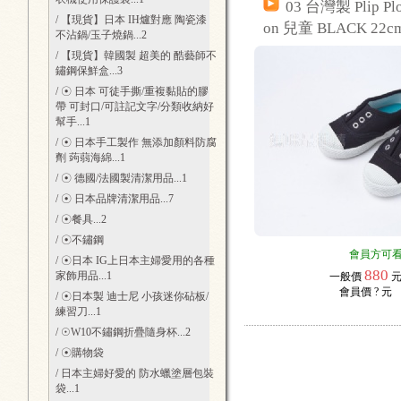
03 台灣製 Plip P
/ 【現貨】日本 IH爐對應 陶瓷漆
on 兒童 BLACK 22c
不沾鍋/玉子燒鍋
...2
/ 【現貨】韓國製 超美的 酷藝師不
鏽鋼保鮮盒
...3
/ ☉ 日本 可徒手撕/重複黏貼的膠
帶 可封口/可註記文字/分類收納好
幫手
...1
/ ☉ 日本手工製作 無添加顏料防腐
劑 蒟蒻海綿
...1
/ ☉ 德國/法國製清潔用品
...1
/ ☉ 日本品牌清潔用品
...7
/ ☉餐具
...2
/ ☉不鏽鋼
會員方可
/ ☉日本 IG上日本主婦愛用的各種
880
家飾用品
...1
一般價
會員價
? 元
/ ☉日本製 迪士尼 小孩迷你砧板/
練習刀
...1
/ ☉W10不鏽鋼折疊隨身杯
...2
/ ☉購物袋
/ 日本主婦好愛的 防水蠟塗層包裝
袋
...1