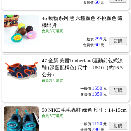
60
會員價
元
46 動物系列 熊 六種顏色 不挑顏色 隨
機出貨
會員方可購買
295
一般價
元
訂購
60
會員價
元
47 全新 美國Timberland運動前包式涼
鞋 (深藍配橘色) 尺寸：US10（約16.5
公分）
會員方可購買
1550
一般價
元
訂購
1350
會員價
元
50 NIKE 毛毛蟲鞋 綠色 尺寸：14-15cm
會員方可購買
1150
一般價
元
訂購
790
會員價
元