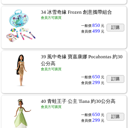
圖案保暖布口罩套 可自行換濾芯
...1
帽圍脖圍 - 日本製布料 x 台灣師傅手作
34 冰雪奇緣 Frozen 創意攜帶組合
...44
會員方可購買
850
一般價
元
訂購
499
會員價
元
親子休閒鞋 Jackson 黑色款
...2
 暑假就帶著他們出遊吧
...8
品區
...22
39 風中奇緣 寶嘉康娜 Pocahontas 約30
公分高
 可愛的貓耳朵髮箍
...4
會員方可購買
650
一般價
元
訂購
299
會員價
元
40 青蛙王子 公主 Tiana 約30公分高
會員方可購買
650
一般價
元
訂購
299
會員價
元