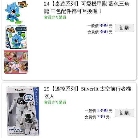
24【桌遊系列】可愛機甲獸 藍色三角
龍 三色配件都可互換喔！
會員方可購買
999
一般價
元
訂購
360
會員價
元
29【遙控系列】Silverlit 太空前行者機
13
器人
會員方可購買
1399
一般價
元
訂購
799
會員價
元