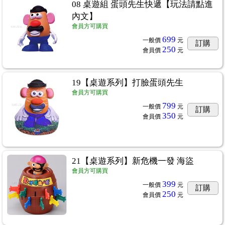
08 桌遊組 蛋頭先生快遞【玩法請點進
內文】
會員方可購買
699
一般價
元
訂購
250
會員價
元
19【桌遊系列】打臉蛋頭先生
會員方可購買
799
一般價
元
訂購
350
會員價
元
21【桌遊系列】新危機一發 海盜
會員方可購買
399
一般價
元
訂購
250
會員價
元