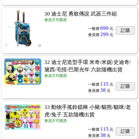
綿羊乳
...2
30 迪士尼 勇敢傳說 武器三件組
會員方可購買
石柔風技術 輕量負離子吹風機
...2
699
一般價
元
訂購
299
會員價
元
生物
...45
32 迪士尼造型手環 米奇/米妮/史迪奇/
動風復古襪
...20
黛西/毛怪/巴斯光年 六款隨機出貨
會員方可購買
115
一般價
元
訂購
38
會員價
元
33 動物手搖鈴鐺棒 小豬/貓熊/貓咪/老
用文具
...5
虎/兔子 五款隨機出貨
會員方可購買
115
一般價
元
訂購
抗菌 適合穿著寬褲長裙時內搭
...1
38
會員價
元