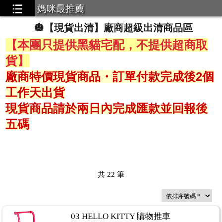
媽咪最推薦
🎃【現貨出清】廠商超級出清商品區
【本團只提供黑貓宅配，不提供超商取
 酷洛米 大耳狗 假裝哥吉拉
...3
貨】
 LHELBIE 絕對一眼就被吸引的質感穿著
...9
廠商特價現貨商品・訂單付款完成後2個
usent 專業LED燈
...2
工作天出貨
Box｜喚顏梳 全球首創全頭循環按摩梳
...1
現貨商品請於兩日內完成匯款並回報後
眠防蟎噴霧
...3
五碼
型兼具的帽子
...6
共
22
筆
03 HELLO KITTY 購物推車