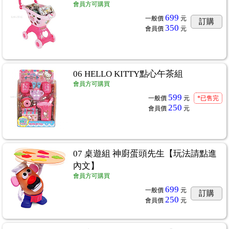
會員方可購買
699
一般價
元
訂購
350
會員價
元
06 HELLO KITTY點心午茶組
會員方可購買
599
一般價
元
*已售完
250
會員價
元
07 桌遊組 神廚蛋頭先生【玩法請點進
內文】
會員方可購買
699
一般價
元
訂購
250
物
...65
會員價
元