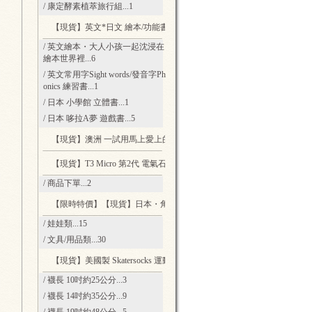
/ 康定酵素植萃旅行組
...1
【現貨】英文*日文 繪本/功能書
...13
/ 英文繪本・大人小孩一起沈浸在
繪本世界裡
...6
/ 英文常用字Sight words/發音字Ph
onics 練習書
...1
/ 日本 小學館 立體書
...1
/ 日本 哆拉A夢 遊戲書
...5
【現貨】澳洲 一試用馬上愛上的綿羊乳
...2
【現貨】T3 Micro 第2代 電氣石柔風技術 輕量負離子吹風機
...2
/ 商品下單
...2
【限時特價】【現貨】日本・角落生物
...45
/ 娃娃類
...15
/ 文具/用品類
...30
【現貨】美國製 Skatersocks 運動風復古襪
...20
/ 襪長 10吋約25公分
...3
/ 襪長 14吋約35公分
...9