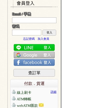
Email / 手機
密碼
登入
忘記密碼
加入會員
查訂單
付款．貨運
詳細
線上刷卡
ATM轉帳
webATM匯款