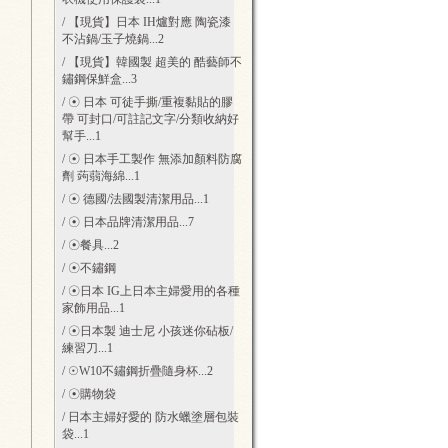
/ 【現貨】日本 IH爐對應 陶瓷漆
不沾鍋/玉子燒鍋
...2
/ 【現貨】韓國製 超美的 酷藝師不
鏽鋼保鮮盒
...3
/ ☉ 日本 可徒手撕/重複黏貼的膠
帶 可封口/可註記文字/分類收納好
幫手
...1
/ ☉ 日本手工製作 無添加顏料防腐
劑 蒟蒻海綿
...1
/ ☉ 德國/法國製清潔用品
...1
/ ☉ 日本品牌清潔用品
...7
/ ☉餐具
...2
/ ☉不鏽鋼
/ ☉日本 IG上日本主婦愛用的各種
家飾用品
...1
/ ☉日本製 迪士尼 小孩迷你砧板/
練習刀
...1
/ ☉W10不鏽鋼折疊隨身杯
...2
/ ☉購物袋
/ 日本主婦好愛的 防水蠟塗層包裝
袋
...1