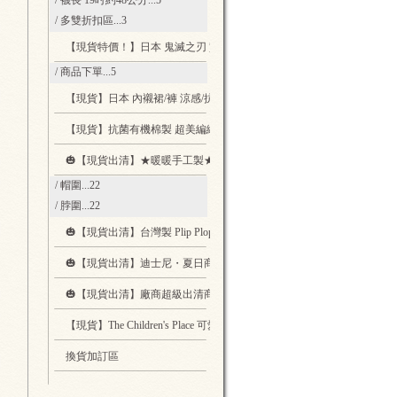
/ 襪長 19吋約48公分
...5
/ 多雙折扣區
...3
【現貨特價！】日本 鬼滅之刃 實用文具
...5
/ 商品下單
...5
【現貨】日本 內襯裙/褲 涼感/抗菌 適合穿著寬褲長裙時內搭
...1
【現貨】抗菌有機棉製 超美編織圖案保暖布口罩套 可自行換濾芯
...1
🎃【現貨出清】★暖暖手工製★動物帽圍脖圍 - 日本製布料 x 台灣師傅
/ 帽圍
...22
/ 脖圍
...22
🎃【現貨出清】台灣製 Plip Plop 親子休閒鞋 Jackson 黑色款
...2
🎃【現貨出清】迪士尼・夏日商品 暑假就帶著他們出遊吧
...8
🎃【現貨出清】廠商超級出清商品區
...22
【現貨】The Children's Place 可愛的貓耳朵髮箍
...4
換貨加訂區