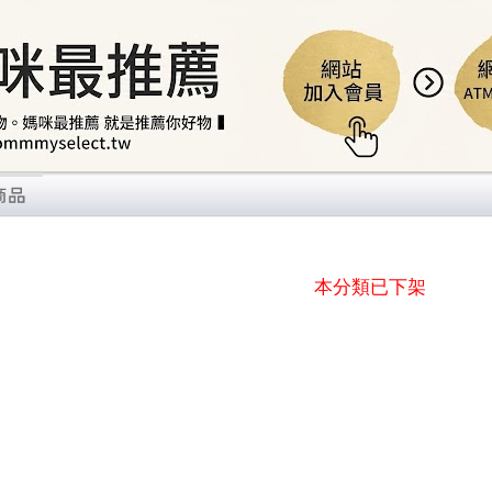
本分類已下架
感穿著
...9