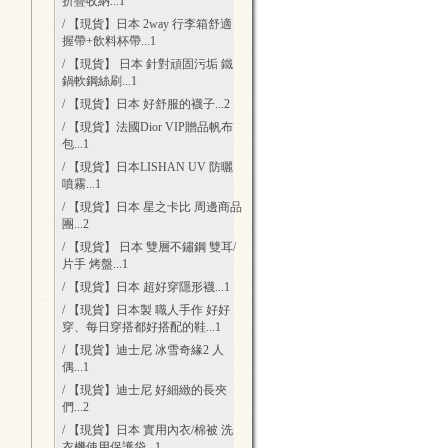
折疊收納
...1
/ 【現貨】日本 2way 行李箱舒適
握帶+飲料杯帶
...1
/ 【現貨】 日本 針對頑固污垢 鐵
鍋軟鋼絲刷
...1
/ 【現貨】日本 好舒服的襪子
...2
/ 【現貨】法國Dior VIP贈品帆布
包
...1
/ 【現貨】日本LISHAN UV 防曬
噴霧
...1
/ 【現貨】日本 星之卡比 周邊商品
團
...2
/ 【現貨】 日本 雙層不鏽鋼 雙耳/
片手 烤盤
...1
/ 【現貨】日本 超好穿隱形襪
...1
/ 【現貨】日本製 職人手作 好好
穿、每日穿搭都好搭配的鞋
...1
/ 【現貨】迪士尼 冰雪奇緣2 人
偶
...1
/ 【現貨】迪士尼 好細緻的長夾
們
...2
/ 【現貨】日本 實用內衣/棉被 洗
衣機使用保護袋
...1