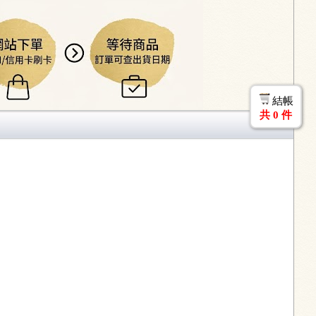
結帳
共
0
件