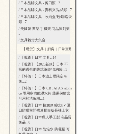
/ 日本品牌文具 - 剪刀類
...2
/ 日本品牌文具 - 資料夾/貼紙類
...7
/ 日本品牌文具 - 收納盒/包/聯絡袋
類
...7
/ 美國製 書架.手機架.商品陳列架
...
5
/ 文具雜貨大集合
...1
【現貨】文具｜廚房｜日常實用好物
...65
/ 【現貨】日本 文具
...14
/ 【現貨】【2026新款】日本 不一
樣的透視網袋式筆袋/收納袋
...1
/ 【特價！】日本迪士尼限定吊
飾
...2
/ 【特價！】日本 CB JAPAN atomi
co 兩用多功能瀝水籃 蔬果保鮮盒
可用於洗碗機
...1
/ 【現貨】日本 接觸冷感抗UV 夏
日防曬前開襟連帽短版長袖上衣
/ 【現貨】日本職人手工製 高品質
飾品
...8
/ 【現貨】日本 防潑水 防曬帽 可