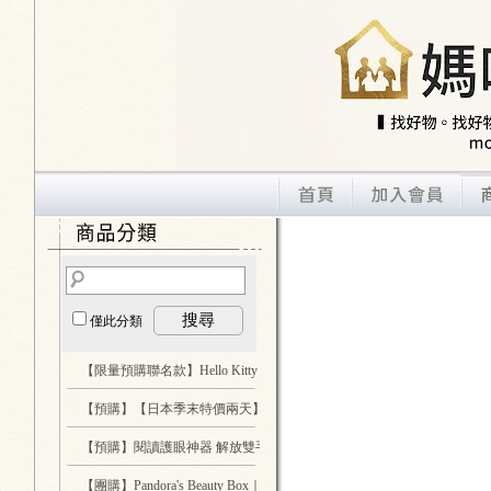
搜尋
僅此分類
【限量預購聯名款】Hello Kitty 酷洛米 大耳狗 假裝哥吉拉
...3
【預購】【日本季末特價兩天】日本 LHELBIE 絕對一眼就被吸引的質
【預購】閱讀護眼神器 解放雙手 Glocusent 專業LED燈
...2
【團購】Pandora's Beauty Box｜喚顏梳 全球首創全頭循環按摩梳
...1