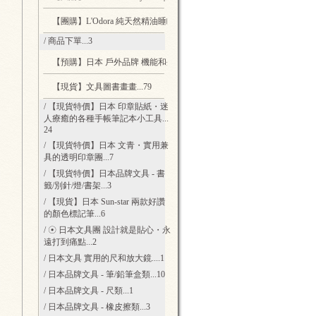
【團購】L'Odora 純天然精油睡眠防蟎噴霧
...3
/ 商品下單
...3
【預購】日本 戶外品牌 機能和外型兼具的帽子
...6
【現貨】文具圖書畫畫
...79
/ 【現貨特價】日本 印章貼紙・迷
人療癒的各種手帳筆記本小工具
...
24
/ 【現貨特價】日本 文青・實用兼
具的透明印章團
...7
/ 【現貨特價】日本品牌文具 - 書
籤/別針/燈/書架
...3
/ 【現貨】日本 Sun-star 兩款好讚
的顏色標記筆
...6
/ ☉ 日本文具團 設計就是貼心・永
遠打到痛點
...2
/ 日本文具 實用的尺和放大鏡.
...1
/ 日本品牌文具 - 筆/鉛筆盒類
...10
/ 日本品牌文具 - 尺類
...1
/ 日本品牌文具 - 橡皮擦類
...3