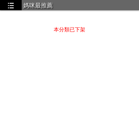
媽咪最推薦
 酷洛米 大耳狗 假裝哥吉拉
...3
本分類已下架
 LHELBIE 絕對一眼就被吸引的質感穿著
...9
usent 專業LED燈
...2
Box｜喚顏梳 全球首創全頭循環按摩梳
...1
眠防蟎噴霧
...3
型兼具的帽子
...6