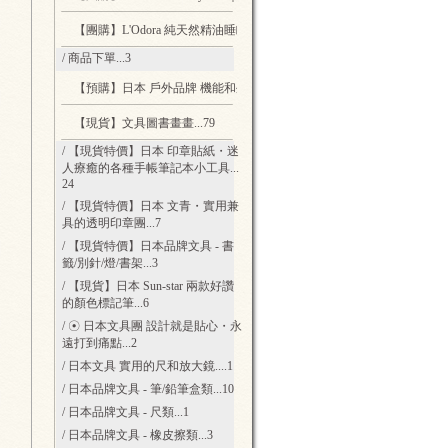
【團購】L'Odora 純天然精油睡眠防蟎噴霧
...3
/ 商品下單
...3
【預購】日本 戶外品牌 機能和外型兼具的帽子
...6
【現貨】文具圖書畫畫
...79
/ 【現貨特價】日本 印章貼紙・迷
人療癒的各種手帳筆記本小工具
...
24
/ 【現貨特價】日本 文青・實用兼
具的透明印章團
...7
/ 【現貨特價】日本品牌文具 - 書
籤/別針/燈/書架
...3
/ 【現貨】日本 Sun-star 兩款好讚
的顏色標記筆
...6
/ ☉ 日本文具團 設計就是貼心・永
遠打到痛點
...2
/ 日本文具 實用的尺和放大鏡.
...1
/ 日本品牌文具 - 筆/鉛筆盒類
...10
/ 日本品牌文具 - 尺類
...1
/ 日本品牌文具 - 橡皮擦類
...3