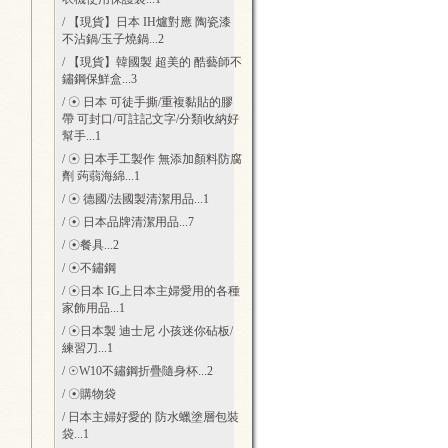
/ 【現貨】日本 IH爐對應 陶瓷漆
不沾鍋/玉子燒鍋
...2
/ 【現貨】韓國製 超美的 酷藝師不
鏽鋼保鮮盒
...3
/ ☉ 日本 可徒手撕/重複黏貼的膠
帶 可封口/可註記文字/分類收納好
幫手
...1
/ ☉ 日本手工製作 無添加顏料防腐
劑 蒟蒻海綿
...1
/ ☉ 德國/法國製清潔用品
...1
/ ☉ 日本品牌清潔用品
...7
/ ☉餐具
...2
/ ☉不鏽鋼
/ ☉日本 IG上日本主婦愛用的各種
家飾用品
...1
/ ☉日本製 迪士尼 小孩迷你砧板/
練習刀
...1
/ ☉W10不鏽鋼折疊隨身杯
...2
/ ☉購物袋
/ 日本主婦好愛的 防水蠟塗層包裝
袋
...1