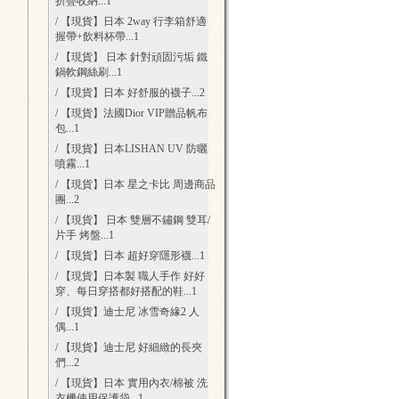
折疊收納
...1
/ 【現貨】日本 2way 行李箱舒適
握帶+飲料杯帶
...1
/ 【現貨】 日本 針對頑固污垢 鐵
鍋軟鋼絲刷
...1
/ 【現貨】日本 好舒服的襪子
...2
/ 【現貨】法國Dior VIP贈品帆布
包
...1
/ 【現貨】日本LISHAN UV 防曬
噴霧
...1
/ 【現貨】日本 星之卡比 周邊商品
團
...2
/ 【現貨】 日本 雙層不鏽鋼 雙耳/
片手 烤盤
...1
/ 【現貨】日本 超好穿隱形襪
...1
/ 【現貨】日本製 職人手作 好好
穿、每日穿搭都好搭配的鞋
...1
/ 【現貨】迪士尼 冰雪奇緣2 人
偶
...1
/ 【現貨】迪士尼 好細緻的長夾
們
...2
/ 【現貨】日本 實用內衣/棉被 洗
衣機使用保護袋
...1