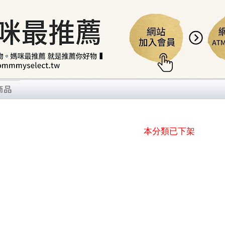
本分類已下架
感穿著
...9