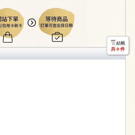
結帳
共
0
件