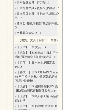
/ 日本品牌文具 - 剪刀類
...2
/ 日本品牌文具 - 資料夾/貼紙類
...7
/ 日本品牌文具 - 收納盒/包/聯絡袋
類
...7
/ 美國製 書架.手機架.商品陳列架
...
5
/ 文具雜貨大集合
...1
【現貨】文具｜廚房｜日常實用好物
...65
/ 【現貨】日本 文具
...14
/ 【現貨】【2026新款】日本 不一
樣的透視網袋式筆袋/收納袋
...1
/ 【特價！】日本迪士尼限定吊
飾
...2
/ 【特價！】日本 CB JAPAN atomi
co 兩用多功能瀝水籃 蔬果保鮮盒
可用於洗碗機
...1
/ 【現貨】日本 接觸冷感抗UV 夏
日防曬前開襟連帽短版長袖上衣
/ 【現貨】日本職人手工製 高品質
飾品
...8
/ 【現貨】日本 防潑水 防曬帽 可