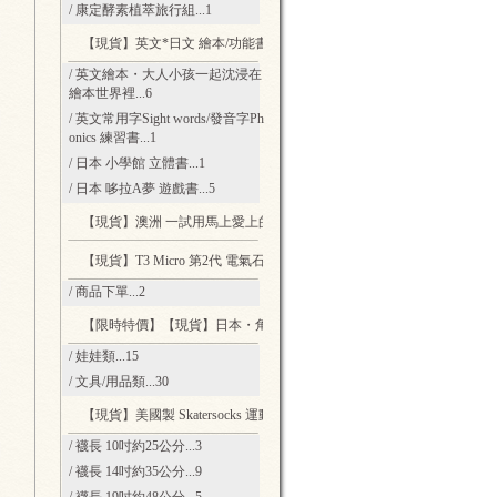
/ 康定酵素植萃旅行組
...1
【現貨】英文*日文 繪本/功能書
...13
/ 英文繪本・大人小孩一起沈浸在
繪本世界裡
...6
/ 英文常用字Sight words/發音字Ph
onics 練習書
...1
/ 日本 小學館 立體書
...1
/ 日本 哆拉A夢 遊戲書
...5
【現貨】澳洲 一試用馬上愛上的綿羊乳
...2
【現貨】T3 Micro 第2代 電氣石柔風技術 輕量負離子吹風機
...2
/ 商品下單
...2
【限時特價】【現貨】日本・角落生物
...45
/ 娃娃類
...15
/ 文具/用品類
...30
【現貨】美國製 Skatersocks 運動風復古襪
...20
/ 襪長 10吋約25公分
...3
/ 襪長 14吋約35公分
...9