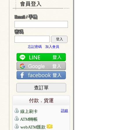
Email / 手機
密碼
登入
忘記密碼
加入會員
查訂單
付款．貨運
詳細
線上刷卡
ATM轉帳
webATM匯款