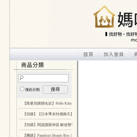
搜尋
僅此分類
【限量預購聯名款】Hello Kitty 酷洛米 大耳狗 假裝哥吉拉
...3
【預購】【日本季末特價兩天】日本 LHELBIE 絕對一眼就被吸引的質
【預購】閱讀護眼神器 解放雙手 Glocusent 專業LED燈
...2
【團購】Pandora's Beauty Box｜喚顏梳 全球首創全頭循環按摩梳
...1