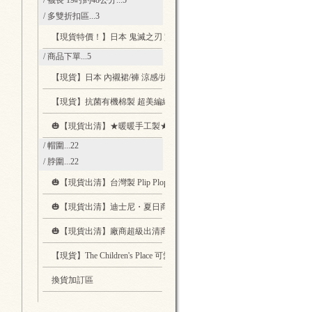
/ 襪長 19吋約48公分
...5
/ 多雙折扣區
...3
【現貨特價！】日本 鬼滅之刃 實用文具
...5
/ 商品下單
...5
【現貨】日本 內襯裙/褲 涼感/抗菌 適合穿著寬褲長裙時內搭
...1
【現貨】抗菌有機棉製 超美編織圖案保暖布口罩套 可自行換濾芯
...1
🎃【現貨出清】★暖暖手工製★動物帽圍脖圍 - 日本製布料 x 台灣師傅
/ 帽圍
...22
/ 脖圍
...22
🎃【現貨出清】台灣製 Plip Plop 親子休閒鞋 Jackson 黑色款
...2
🎃【現貨出清】迪士尼・夏日商品 暑假就帶著他們出遊吧
...8
🎃【現貨出清】廠商超級出清商品區
...22
【現貨】The Children's Place 可愛的貓耳朵髮箍
...4
換貨加訂區