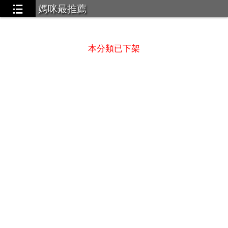
媽咪最推薦
 酷洛米 大耳狗 假裝哥吉拉
...3
本分類已下架
Box｜喚顏梳 全球首創全頭循環按摩梳
...1
眠防蟎噴霧
...3