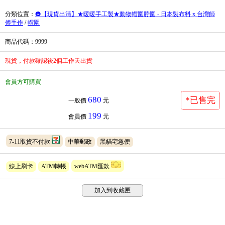
分類位置
：
🎃【現貨出清】★暖暖手工製★動物帽圍脖圍 - 日本製布料 x 台灣師
傅手作
/
帽圍
商品代碼
：9999
現貨，付款確認後2個工作天出貨
會員方可購買
680
*已售完
一般價
元
199
會員價
元
7-11取貨不付款
中華郵政
黑貓宅急便
線上刷卡
ATM轉帳
webATM匯款
加入到收藏匣