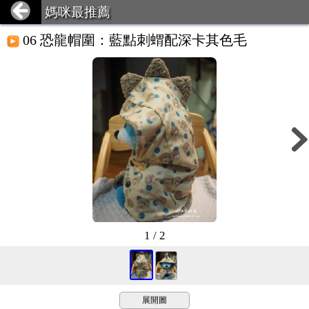
媽咪最推薦
06 恐龍帽圍：藍點刺蝟配深卡其色毛
1 / 2
展開圖