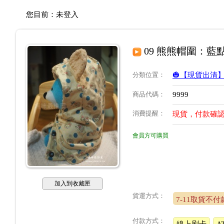
您目前：
未登入
09 熊熊帽圍：
分類位置
：
🎃【現貨出清
商品代碼
：
9999
消費提醒
：
現貨，付款確認
會員方可購買
加入到收藏匣
貨運方式：
7-11取貨不付
付款方式：