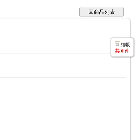
回商品列表
結帳
共
0
件