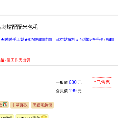
藍點刺蝟配配米色毛
】★暖暖手工製★動物帽圍脖圍 - 日本製布料 x 台灣師傅手作
/
帽圍
後2個工作天出貨
680
*已售完
一般價
元
199
會員價
元
款
中華郵政
黑貓宅急便