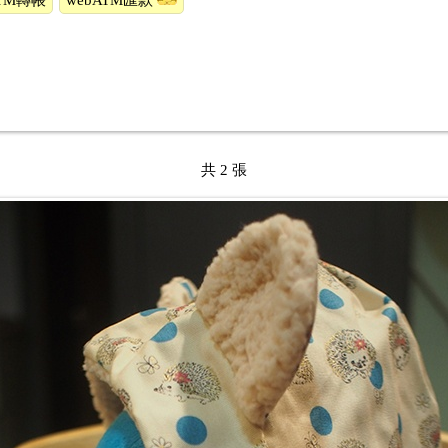
TM轉帳
webATM匯款
共 2 張