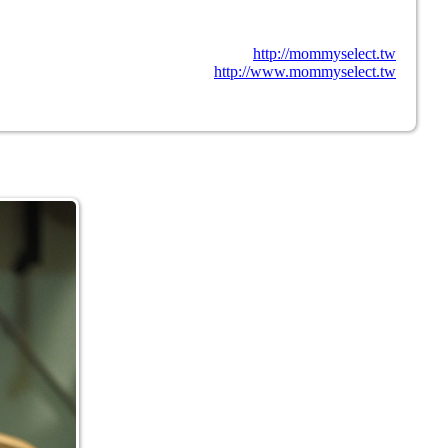
http://mommyselect.tw
http://www.mommyselect.tw