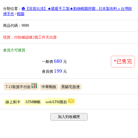
分類位置
：
🎃【現貨出清】★暖暖手工製★動物帽圍脖圍 - 日本製布料 x 台灣師
傅手作
/
帽圍
商品代碼
：9999
現貨，付款確認後2個工作天出貨
會員方可購買
680
*已售完
一般價
元
199
會員價
元
7-11取貨不付款
中華郵政
黑貓宅急便
線上刷卡
ATM轉帳
webATM匯款
加入到收藏匣