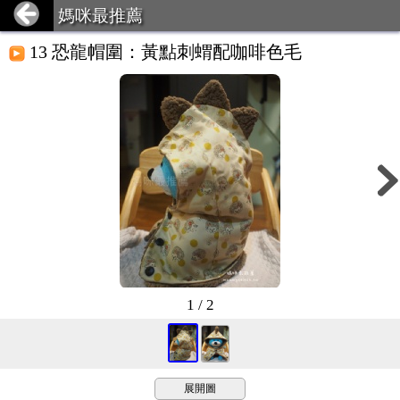
媽咪最推薦
13 恐龍帽圍：黃點刺蝟配咖啡色毛
1 / 2
展開圖