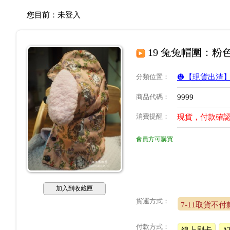
您目前：
未登入
19 兔兔帽圍：
分類位置
：
🎃【現貨出清
商品代碼
：
9999
消費提醒
：
現貨，付款確認
會員方可購買
加入到收藏匣
貨運方式：
7-11取貨不付
付款方式：