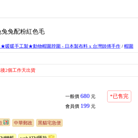
粉色兔兔配粉紅色毛
】★暖暖手工製★動物帽圍脖圍 - 日本製布料 x 台灣師傅手作
/
帽圍
後2個工作天出貨
680
*已售完
一般價
元
199
會員價
元
款
中華郵政
黑貓宅急便