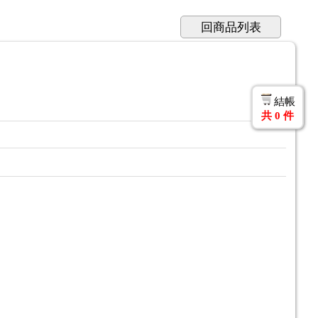
回商品列表
結帳
共
0
件