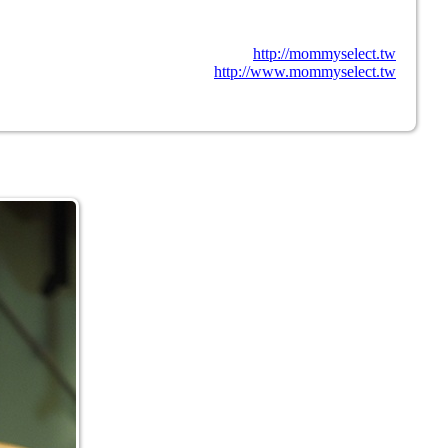
http://mommyselect.tw
http://www.mommyselect.tw