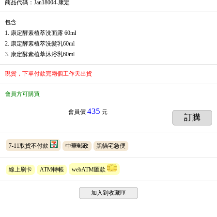
商品代碼
：Jan18004-康定
包含
1. 康定酵素植萃洗面露 60ml
2. 康定酵素植萃洗髮乳60ml
3. 康定酵素植萃沐浴乳60ml
現貨，下單付款完兩個工作天出貨
會員方可購買
435
會員價
元
訂購
7-11取貨不付款
中華郵政
黑貓宅急便
線上刷卡
ATM轉帳
webATM匯款
加入到收藏匣