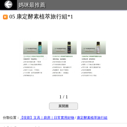
媽咪最推薦
05 康定酵素植萃旅行組*1
1 / 1
展開圖
分類位置
：
【現貨】文具｜廚房｜日常實用好物
/
康定酵素植萃旅行組