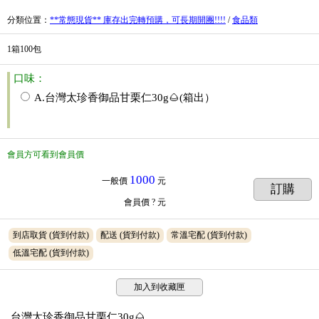
分類位置
：
**常態現貨** 庫存出完轉預購，可長期開團!!!!
/
食品類
1箱100包
口味：
A.台灣太珍香御品甘栗仁30g🌰(箱出）
會員方可看到會員價
1000
一般價
元
訂購
會員價
? 元
到店取貨
(貨到付款)
配送
(貨到付款)
常溫宅配
(貨到付款)
低溫宅配
(貨到付款)
加入到收藏匣
台灣太珍香御品甘栗仁30g🌰