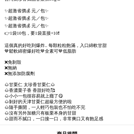
✨️超激省價💰 元／包✨️
✨️超激省價💰 元／包✨️
✨️超激省價💰 元／包✨️
👉1袋10包，要1袋直接+10❗️
這個真的好吃到爆炸.. 每顆粒粒飽滿，入口綿軟甘甜
🤎鬆軟綿密爆好吃🤎全素可🤎低脂肪
❌免剝殼
❌無納
❌無添加防腐劑
🌰甘栗仁 太珍香甘栗仁🌰
🌰香濃栗子香 香甜好吃🥰
🌰小小一包很容易就上癮了😋
🌰剝好的天津甘栗仁超級方便的啦
🌰隨手撕開，一人輕巧包裝也不怕吃不完
🌰沒有另外加糖只有板栗本身的甘甜
🌰甜而不膩口，一口接一口，非常爽口又有飽足感