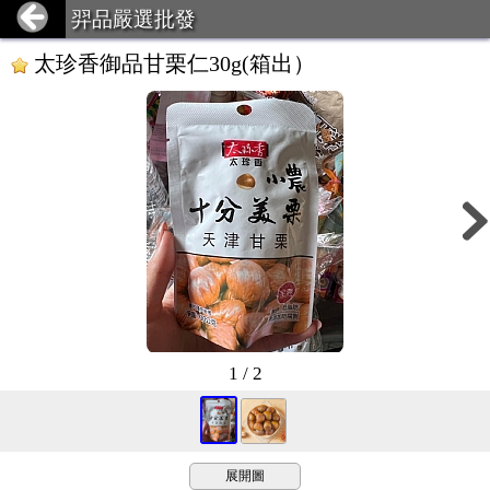
羿品嚴選批發
太珍香御品甘栗仁30g(箱出）
1 / 2
展開圖