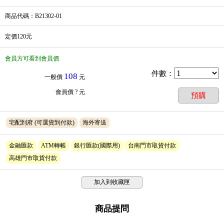
商品代碼
：B21302-01
定價120元
會員方可看到會員價
件數
：
108
一般價
元
會員價
? 元
預購
宅配到府
(可選貨到付款)
海外寄送
金融匯款
ATM轉帳
銀行匯款(國際用)
台南門市取貨付款
高雄門市取貨付款
加入到收藏匣
商品提問