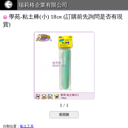
瑞莉格企業有限公司
學苑-粘土棒(小) 18㎝ (訂購前先詢問是否有現
貨)
1 / 1
展開圖
分類位置
：
黏土工具