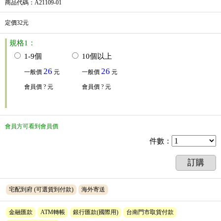
商品代碼
：A21109-01
定價32元
規格1：
1-9個
10個以上
26
26
一般價
元
一般價
元
會員價
? 元
會員價
? 元
會員方可看到會員價
件數
：
訂購
宅配到府
(可選貨到付款)
海外寄送
金融匯款
ATM轉帳
銀行匯款(國際用)
台南門市取貨付款