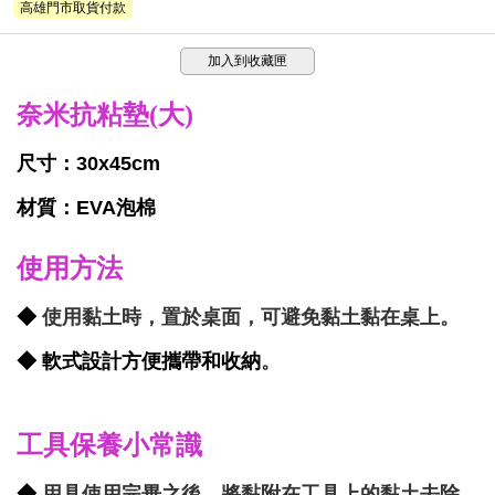
高雄門市取貨付款
加入到收藏匣
奈米抗粘墊(大)
尺寸：30
x45cm
材質
：
EVA泡棉
使用方法
◆
使用黏土時，置於桌面，可避免黏土黏在桌上。
◆ 軟式設計方便攜帶和收納
。
工具保養小常識
◆
用具使用完畢之後，將黏附在工具上的黏土去除。