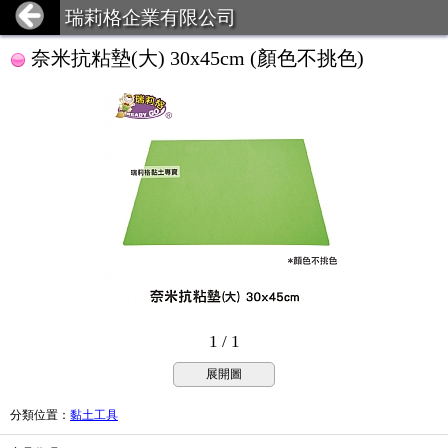
瑞莉格企業有限公司
奈米抗粘墊(大) 30x45cm (顏色不挑色)
1 / 1
展開圖
分類位置
：
黏土工具