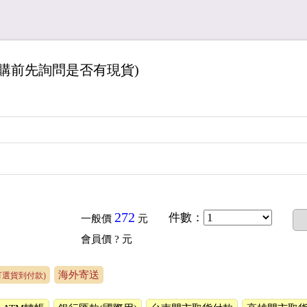
訂購前先詢問是否有現貨)
272
件數
：
一般價
元
會員價
? 元
海外寄送
可選貨到付款)