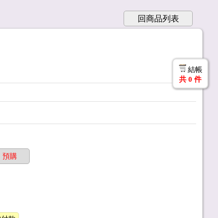
回商品列表
結帳
共
0
件
預購