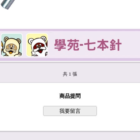
共 1 張
商品提問
我要留言