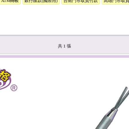
ATM轉帳
銀行匯款(國際用)
台南門市取貨付款
高雄門市取
共 1 張