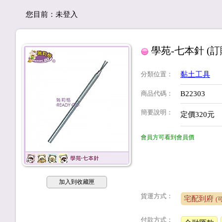
您目前：
未登入
學苑-七本針 (
分類位置
：
黏土工具
商品代碼
：
B22303
簡要說明
：
定價320元
會員方可看到會員價
加入到收藏匣
貨運方式：
宅配到府
(
付款方式：