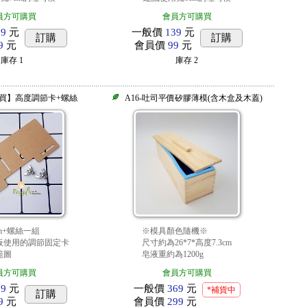
員方可購買
會員方可購買
39
元
一般價
139
元
訂購
訂購
9
元
會員價
99
元
庫存
1
庫存
2
【必買】高度調節卡+螺絲
A16-吐司平價矽膠薄模(含木盒及木蓋)
cm+螺絲一組
※模具顏色隨機※
板使用的調節固定卡
尺寸約為26*7*高度7.3cm
範圖
皂液重約為1200g
員方可購買
會員方可購買
39
元
一般價
369
元
*補貨中
訂購
9
元
會員價
299
元