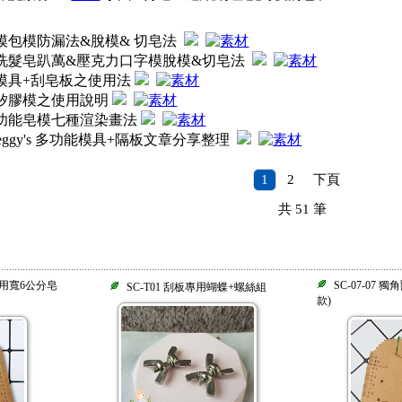
模包模防漏法&脫模& 切皂法
洗髮皂趴萬&壓克力口字模脫模&切皂法
模具+刮皂板之使用法
矽膠模之使用說明
功能皂模七種渲染畫法
eggy's 多功能模具+隔板文章分享整理
1
2
下頁
共
51
筆
(適用寬6公分皂
SC-07-07
SC-T01 刮板專用蝴蝶+螺絲組
款)