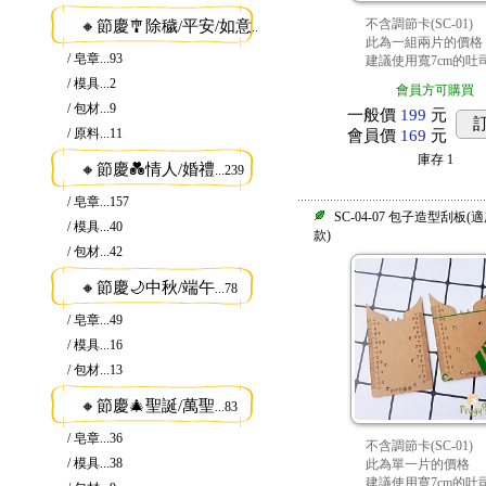
不含調節卡(SC-01)
🔸節慶🎐除穢/平安/如意
...115
此為一組兩片的價格
/ 皂章
...93
建議使用寬7cm的吐
/ 模具
...2
會員方可購買
/ 包材
...9
一般價
199
元
/ 原料
...11
會員價
169
元
庫存
1
🔸節慶💑情人/婚禮
...239
/ 皂章
...157
SC-04-07 包子造型刮板
/ 模具
...40
款)
/ 包材
...42
🔸節慶🌙中秋/端午
...78
/ 皂章
...49
/ 模具
...16
/ 包材
...13
🔸節慶🎄聖誕/萬聖
...83
/ 皂章
...36
不含調節卡(SC-01)
/ 模具
...38
此為單一片的價格
建議使用寬7cm的吐