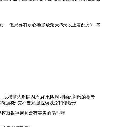
， 但只要有耐心地多放幾天(5天以上看配方)，等
，
脫模前先掰開四周,如果四周可輕的剝離的很乾
開除濕機~先不要勉強脫模以免扣傷變形
,脫模就很容易且會有美美的皂型喔