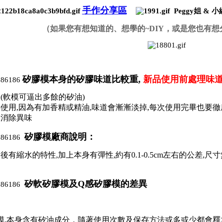
手作分享區
Peggy姐 &
（如果您有想知道的、想學的~DIY，或是您也有想
矽膠模本身的矽膠味道比較重
,
新品使用前處理味
(軟模可逼出多餘的矽油)
使用,因為有加香精或精油,味道會漸漸淡掉,每次使用完畢也要
水消除異味
矽膠模廠商說明：
後有縮水的特性,加上本身有彈性,約有0.1-0.5cm左右的公差,
矽
軟矽膠模及Q感矽膠模的差異
模,本身含有矽油成分，隨著使用次數及保存方法或多或少都會釋