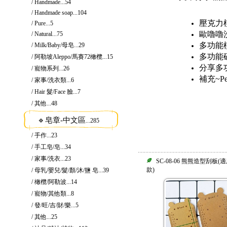
/ Handmade
...54
/ Handmade soap
...104
壓克力
/ Pure
...5
歐嚕嚕
/ Natural
...75
多功能
/ Milk/Baby/母皂
...29
多功能
/ 阿勒坡Aleppo/馬賽72橄欖
...15
分享多
/ 寵物系列
...26
補充~P
/ 家事/洗衣類
...6
/ Hair 髮/Face 臉
...7
/ 其他
...48
🔹皂章-中文區
...285
/ 手作
...23
/ 手工皂/皂
...34
/ 家事/洗衣
...23
SC-08-06 熊熊造型刮板
款)
/ 母乳/嬰兒/髮/顏/沐/鹽 皂
...39
/ 橄欖/阿勒波
...14
/ 寵物/其他類
...8
/ 發/旺/吉/財/樂
...5
/ 其他
...25