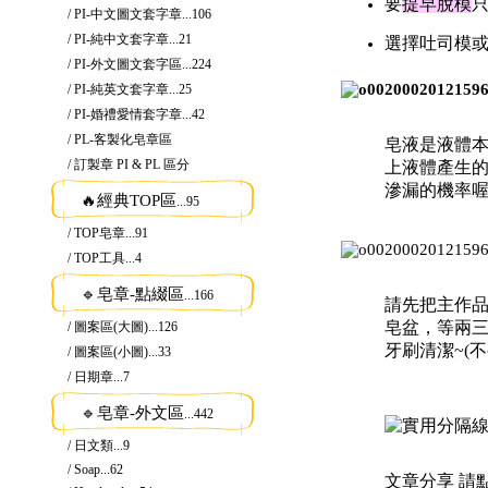
要
提早脫模
/ PI-中文圖文套字章
...106
/ PI-純中文套字章
...21
選擇吐司模或
/ PI-外文圖文套字區
...224
/ PI-純英文套字章
...25
/ PI-婚禮愛情套字章
...42
/ PL-客製化皂章區
皂液是液體
/ 訂製章 PI & PL 區分
上液體產生的
滲漏的機率
🔥經典TOP區
...95
/ TOP皂章
...91
/ TOP工具
...4
🔹皂章-點綴區
...166
請先把主作品
皂盆，等兩三
/ 圖案區(大圖)
...126
牙刷清潔~(
/ 圖案區(小圖)
...33
/ 日期章
...7
🔹皂章-外文區
...442
/ 日文類
...9
/ Soap
...62
文章分享 請