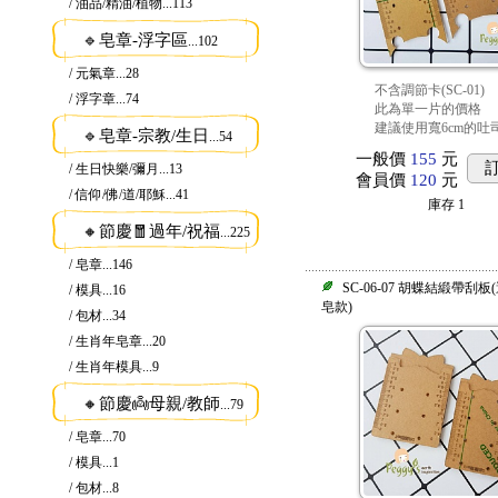
/ 油品/精油/植物
...113
🔹皂章-浮字區
...102
/ 元氣章
...28
不含調節卡(SC-01)
/ 浮字章
...74
此為單一片的價格
建議使用寬6cm的吐
🔹皂章-宗教/生日
...54
一般價
155
元
/ 生日快樂/彌月
...13
會員價
120
元
/ 信仰/佛/道/耶穌
...41
庫存
1
🔸節慶🧧過年/祝福
...225
/ 皂章
...146
SC-06-07 胡蝶結緞帶刮
/ 模具
...16
皂款)
/ 包材
...34
/ 生肖年皂章
...20
/ 生肖年模具
...9
🔸節慶👼母親/教師
...79
/ 皂章
...70
/ 模具
...1
/ 包材
...8