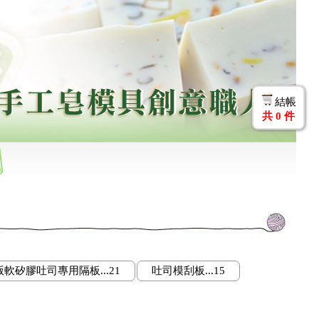
結帳
共
0
件
版軟矽膠吐司專用隔板...21
吐司模刮板...15