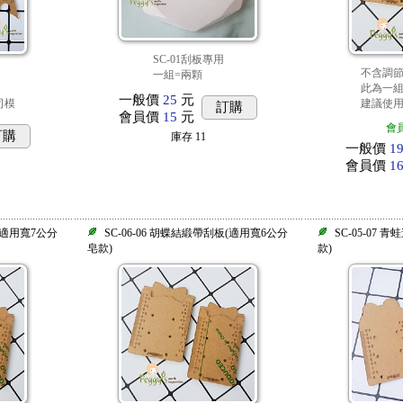
SC-01刮板專用
不含調節卡
一組=兩顆
此為一
一般價
25
元
司模
建議使用
訂購
會員價
15
元
會
訂購
庫存
11
一般價
1
會員價
1
板(適用寬7公分
SC-06-06 胡蝶結緞帶刮板(適用寬6公分
SC-05-07
皂款)
款)