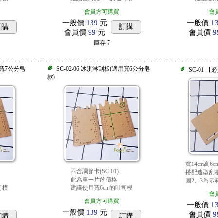
會員方可購買
會
一般價
139
元
一般價
1
訂購
訂購
會員價
99
元
會員價
9
庫存
7
適用寬7公分皂
SC-02-06 冰淇淋刮板(適用寬6公分皂
SC-01 
款)
寬14cm高6
不含調節卡(SC-01)
搭配造型刮
此為單一片的價格
圖2、3為示
司模
建議使用寬6cm的吐司模
會
會員方可購買
一般價
1
一般價
139
元
會員價
9
訂購
訂購