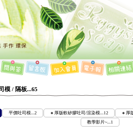
 / 隔板...65
平價吐司模...2
🔸厚版軟矽膠吐司/渲染模...12
🔸厚
教學影片~...1