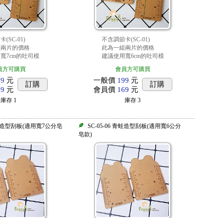
(SC-01)
不含調節卡(SC-01)
組兩片的價格
此為一組兩片的價格
寬7cm的吐司模
建議使用寬6cm的吐司模
員方可購買
會員方可購買
99
元
一般價
199
元
訂購
訂購
69
元
會員價
169
元
庫存
1
庫存
3
 青蛙造型刮板(適用寬7公分皂
SC-05-06 青蛙造型刮板(適用寬6公分
皂款)