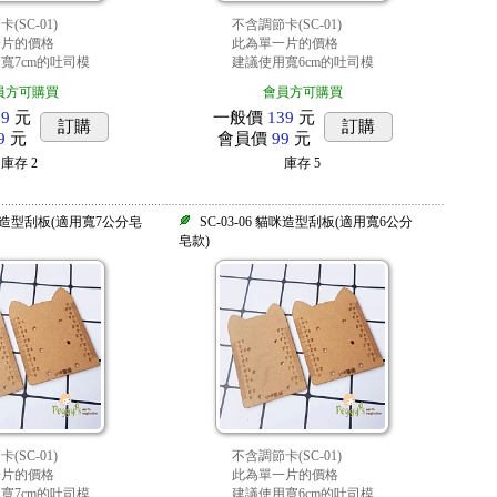
(SC-01)
不含調節卡(SC-01)
一片的價格
此為單一片的價格
寬7cm的吐司模
建議使用寬6cm的吐司模
員方可購買
會員方可購買
39
元
一般價
139
元
訂購
訂購
9
元
會員價
99
元
庫存
2
庫存
5
 貓咪造型刮板(適用寬7公分皂
SC-03-06 貓咪造型刮板(適用寬6公分
皂款)
(SC-01)
不含調節卡(SC-01)
一片的價格
此為單一片的價格
寬7cm的吐司模
建議使用寬6cm的吐司模