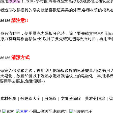
只能用
冷凍法
了,冷凍2小時後,等解凍些出點水脱模(
脫模之後切記
者造型矽膠模具的皂友就是喜歡這美美的外型,各種材質的模具
請注意!!
本身有流動性，
使用壓克力隔板分色時，
除了要先確實把皂打到t
浮力有時隔板會移位~所以除了要先確實把隔板插到底，再用重物
喔
清潔方式
做完入保溫箱之後，再用刮刀把隔板多餘的皂液盡量刮乾淨(可
天皂化，放置60度以下溫熱水泡著讓隔板上的皂融化，再用海棉
不要用手去摳,以免受傷喔~)
點
小圖...傳送至連結網址