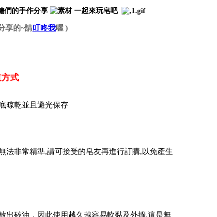
 小編們的手作分享
一起來玩皂吧
分享的~請
叮咚我
喔 )
道方式
徹底晾乾並且避光保存
尺寸無法非常精準,請可接受的皂友再進行訂購,以免產生
放出矽油，因此使用越久越容易軟黏及外擴.這是無