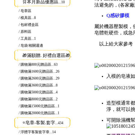
🛒本月新品優惠區
...10
法避免的，(各家
/ 皂章區
Q感矽膠模
/ 模具區
...8
/ 包材禮盒區
屬
於機器壓製模，
/ 原料區
皂體乾硬些，或急
/ 工具區
...1
以上給大家參
/ 皂袋/相關週邊
🎁滿額贈. 好禮自選區🎁
...134
/ 購物滿800元贈品區
...63
/ 購物滿1600元贈品區
...26
入模的皂液
/ 購物滿2600元贈品區
...29
/ 購物滿3600元贈品區
...8
/ 購物滿5000元贈品區
...4
/ 購物滿8000元贈品區
...2
造型模通常都
/ 購物滿15000元贈品區
...1
淨，就可以挑
/ 購物滿20000元贈品區
...1
可開除濕機幫
⭐皂章-客製.套字
...434
/ 浮體字客製套字章
...14