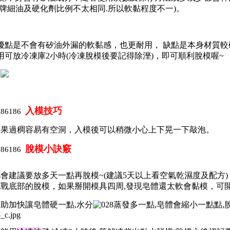
廠牌細油及硬化劑比例不太相同.所以軟黏程度不一)。
優點是不會有矽油外漏的軟黏感，也更耐用， 缺點是本身材質較硬
用可放冷凍庫2小時(冷凍脫模後要記得除溼)，即可順利脫模喔~
考
入模技巧
如果過稠容易有空洞，入模後可以稍微小心上下晃一下敲泡。
脫模小訣竅
會建議要放多天一點再脫模~(建議5天以上看空氣乾濕度及配方)
戰底部的脫模，如果掰開模具四周,發現皂體還太軟會黏模，可
助加快讓皂體硬一點,水分
蒸發多一點,皂體會縮小一點點