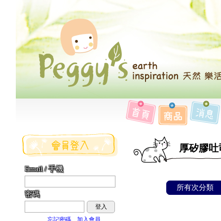
厚矽膠吐司模
Email / 手機
所有次分類
密碼
登入
忘記密碼
加入會員