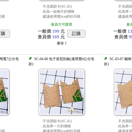
不含調節卡(SC-01)
不含調節卡
此為一組兩片的價格
此為單
司模
建議使用寬6cm的吐司模
建議使用
會員方可購買
會
一般價
199
元
一般價
1
訂購
訂購
會員價
169
元
會員價
9
庫存
1
(適用寬7公分皂
SC-04-06 包子造型刮板(適用寬6公分皂
SC-03-07
款)
款)
不含調節卡(SC-01)
不含調節卡
此為單一片的價格
此為單
司模
建議使用寬6cm的吐司模
建議使用