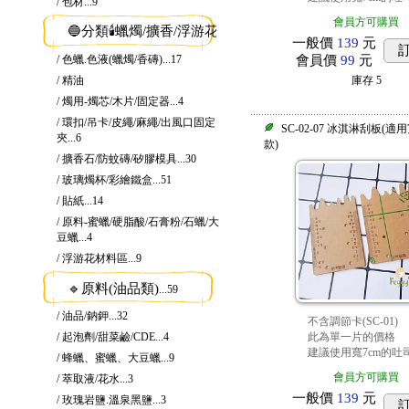
/ 包材
...9
會員方可購買
🔵分類🕯️蠟燭/擴香/浮游花
...135
一般價
139
元
/ 色蠟.色液(蠟燭/香磚)
...17
會員價
99
元
/ 精油
庫存
5
/ 燭用-燭芯/木片/固定器
...4
/ 環扣/吊卡/皮繩/麻繩/出風口固定
SC-02-07 冰淇淋刮板(
夾
...6
款)
/ 擴香石/防蚊磚/矽膠模具
...30
/ 玻璃燭杯/彩繪鐵盒
...51
/ 貼紙
...14
/ 原料-蜜蠟/硬脂酸/石膏粉/石蠟/大
豆蠟
...4
/ 浮游花材料區
...9
🔹原料(油品類)
...59
/ 油品/鈉鉀
...32
不含調節卡(SC-01)
/ 起泡劑/甜菜鹼/CDE
...4
此為單一片的價格
建議使用寬7cm的吐
/ 蜂蠟、蜜蠟、大豆蠟
...9
會員方可購買
/ 萃取液/花水
...3
一般價
139
元
/ 玫瑰岩鹽.溫泉黑鹽
...3