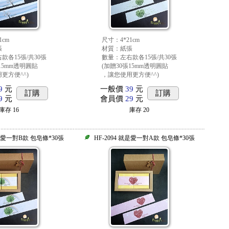
1cm
尺寸：4*21cm
張
材質：紙張
款各15張/共30張
數量：左右款各15張/共30張
15mm透明圓貼
(加贈30張15mm透明圓貼
更方便^^)
，讓您使用更方便^^)
9
元
一般價
39
元
訂購
訂購
9
元
會員價
29
元
庫存
16
庫存
20
就是愛一對B款 包皂條*30張
HF-2094 就是愛一對A款 包皂條*30張