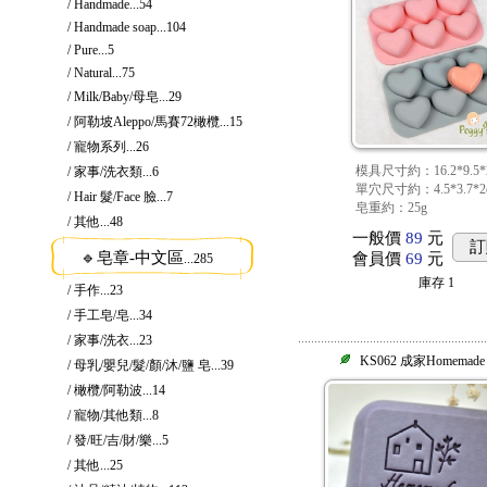
/ Handmade
...54
/ Handmade soap
...104
/ Pure
...5
/ Natural
...75
/ Milk/Baby/母皂
...29
/ 阿勒坡Aleppo/馬賽72橄欖
...15
/ 寵物系列
...26
模具尺寸約：16.2*9.5*2
/ 家事/洗衣類
...6
單穴尺寸約：4.5*3.7*2
/ Hair 髮/Face 臉
...7
皂重約：25g
/ 其他
...48
一般價
89
元
訂
🔹皂章-中文區
會員價
69
元
...285
庫存
1
/ 手作
...23
/ 手工皂/皂
...34
/ 家事/洗衣
...23
KS062 成家Homemade
/ 母乳/嬰兒/髮/顏/沐/鹽 皂
...39
/ 橄欖/阿勒波
...14
/ 寵物/其他類
...8
/ 發/旺/吉/財/樂
...5
/ 其他
...25