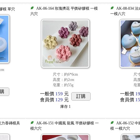
AK-06-164 玫瑰擠花 平價矽膠模 一模
AK-08-03
矽膠模 單穴
六穴
一模八穴
cm
尺寸：約6*6cm
尺寸
高度：約2cm
高度
皂重：約55g
皂重
購
一般價
159
元
一般價
1
訂購
會員價
129
元
會員價
1
庫存
1
巧克力香磚模具
AK-06-151 中國風 龍鳳 平價矽膠模 一
AK-06-152
模六穴
模 一模六穴