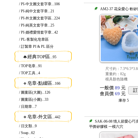
/ PI-中文圖文套字章
...106
AM2-37 花朵愛心 軟
/ PI-純中文套字章
...21
/ PI-外文圖文套字區
...224
/ PI-純英文套字章
...25
/ PI-婚禮愛情套字章
...42
/ PL-客製化皂章區
/ 訂製章 PI & PL 區分
🔥經典TOP區
...95
/ TOP皂章
...91
尺寸約：7.3*6.5*3.8
/ TOP工具
...4
重量約：82g
模具顏色隨機
🔹皂章-點綴區
...166
一般價
89
元
訂
/ 圖案區(大圖)
...126
會員價
69
元
/ 圖案區(小圖)
...33
庫存
5
/ 日期章
...7
🔹皂章-外文區
...442
SAK-06-08 情人節愛心
/ 日文類
...9
平價矽膠模 一模六穴
/ Soap
...62