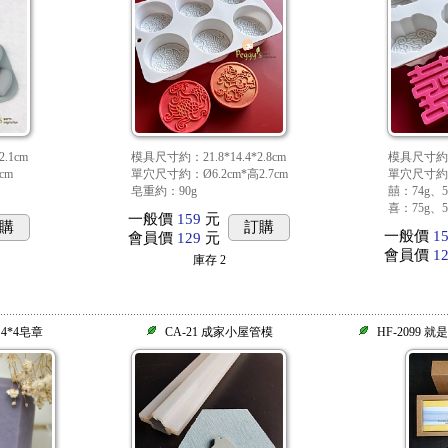
.1cm
模具尺寸約：21.8*14.4*2.8cm
模具尺寸約：22
cm
單穴尺寸約：Ø6.2cm*高2.7cm
單穴尺寸約
皂重約：90g
囍：74g、5*
喜：75g、5.2
一般價
159
元
購
訂購
一般價
1
會員價
129
元
會員價
1
庫存
2
 4*4皂章
CA-21 成家小屋管模
HF-2099 