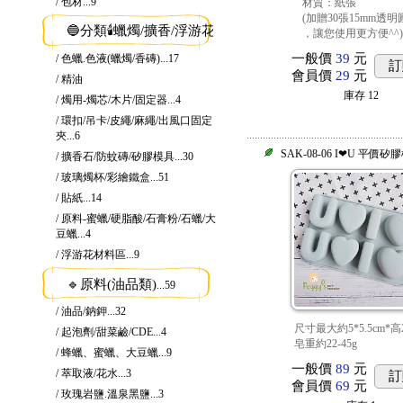
/ 包材
...9
材質：紙張
(加贈30張15mm透明
🔵分類🕯️蠟燭/擴香/浮游花
...135
，讓您使用更方便^^)
一般價
39
元
/ 色蠟.色液(蠟燭/香磚)
...17
訂
會員價
29
元
/ 精油
庫存
12
/ 燭用-燭芯/木片/固定器
...4
/ 環扣/吊卡/皮繩/麻繩/出風口固定
夾
...6
SAK-08-06 I❤U 平價
/ 擴香石/防蚊磚/矽膠模具
...30
/ 玻璃燭杯/彩繪鐵盒
...51
/ 貼紙
...14
/ 原料-蜜蠟/硬脂酸/石膏粉/石蠟/大
豆蠟
...4
/ 浮游花材料區
...9
🔹原料(油品類)
...59
/ 油品/鈉鉀
...32
尺寸最大約5*5.5cm*高2
/ 起泡劑/甜菜鹼/CDE
...4
皂重約22-45g
/ 蜂蠟、蜜蠟、大豆蠟
...9
一般價
89
元
/ 萃取液/花水
...3
訂
會員價
69
元
/ 玫瑰岩鹽.溫泉黑鹽
...3