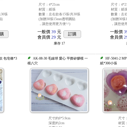
尺寸：4*21cm
尺寸：4*2
材質：紙張
材質：紙
30張
數量：左右款各15張/共30張
數量：左右
圓貼
(加贈30張15mm透明圓貼
(加贈30張
，讓您使用更方便^^)
，讓您使用
一般價
39
元
一般價
3
購
訂購
會員價
29
元
會員價
2
庫存
17
款 包皂條*3
AK-08-30 毛線球 愛心 平價矽膠模 一
HF-5041-
模八穴
紙*300小張
尺寸約6*5.9cm
尺寸：
深度約2cm
材質