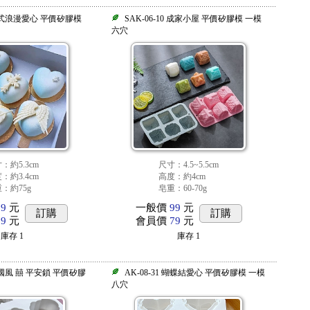
4 法式浪漫愛心 平價矽膠模
SAK-06-10 成家小屋 平價矽膠模 一模
六穴
：約5.3cm
尺寸：4.5~5.5cm
：約3.4cm
高度：約4cm
：約75g
皂重：60-70g
99
元
一般價
99
元
訂購
訂購
59
元
會員價
79
元
庫存
1
庫存
1
 中國風 囍 平安鎖 平價矽膠
AK-08-31 蝴蝶結愛心 平價矽膠模 一模
八穴