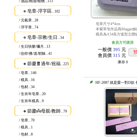
/ 油品/精油/植物
...113
🔹皂章-浮字區
...102
/ 元氣章
...28
皂章尺寸4*4cm
/ 浮字章
...74
本紫草皂作品爲Maggie
模具為A54長方弧型立體
🔹皂章-宗教/生日
...54
會員方可購買
/ 生日快樂/彌月
...13
一般價
395
元
/ 信仰/佛/道/耶穌
...41
會員價
315
元
庫存
0
🔸節慶🧧過年/祝福
...225
/ 皂章
...146
/ 模具
...16
HF-2097 就是愛一對D款
/ 包材
...34
/ 生肖年皂章
...20
/ 生肖年模具
...9
🔸節慶👼母親/教師
...79
/ 皂章
...70
/ 模具
...1
/ 包材
...8