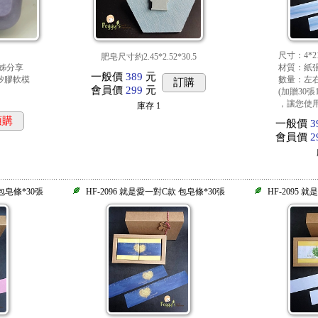
尺寸：4*2
肥皂尺寸約2.45*2.52*30.5
姊姊分享
材質：紙
一般價
389
元
矽膠軟模
數量：左右
訂購
會員價
299
元
(加贈30張
，讓您使用
庫存
1
預購
一般價
3
會員價
2
 包皂條*30張
HF-2096 就是愛一對C款 包皂條*30張
HF-2095 