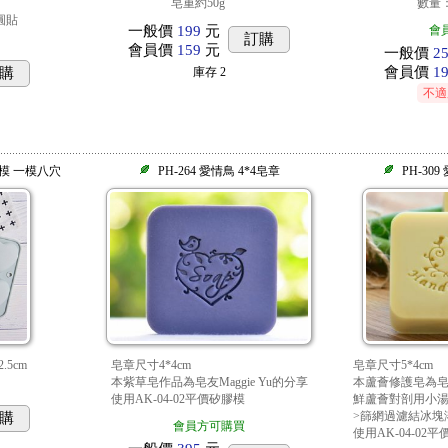
皂重約50g
數量：
圓貼
一般價
199
元
會
訂購
會員價
159
元
一般價
2
會員價
1
庫存
2
購
不適
矽膠模 一模八穴
PH-264 愛情鳥 4*4皂章
PH-30
皂章尺寸5*4cm
.5cm
皂章尺寸4*4cm
本蘆薈修護皂為皂友M
本紫草皂作品為皂友Maggie Yu的分享
鮮蘆薈對剖用小湯
使用AK-04-02平價矽膠模
>篩網過濾結冰塊
購
會員方可購買
使用AK-04-02