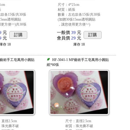
1cm
尺寸：4*21cm
張
材質：紙張
款各15張/共30張
數量：左右款各15張/共30張
15mm透明圓貼
(加贈30張15mm透明圓貼
更方便^^)共30張
，讓您使用更方便^^)
9
元
一般價
39
元
訂購
訂購
9
元
會員價
29
元
庫存
18
庫存
18
2 MP藝術手工皂萬用小圓貼
HF-5041-1 MP藝術手工皂萬用小圓貼
紙*60張
直徑2.5cm
尺寸：直徑2.5cm
：珠光撕不破
材質：珠光撕不破