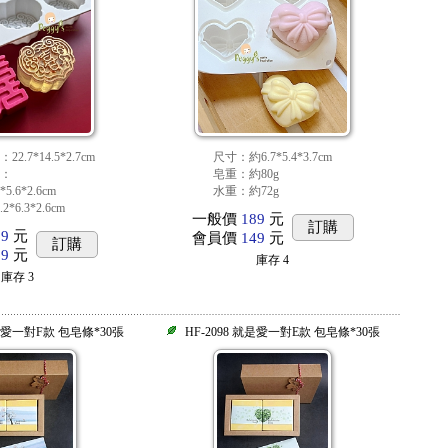
.7*14.5*2.7cm
尺寸：約6.7*5.4*3.7cm
：
皂重：約80g
5.6*2.6cm
水重：約72g
*6.3*2.6cm
一般價
189
元
訂購
59
元
會員價
149
元
訂購
29
元
庫存
4
庫存
3
就是愛一對F款 包皂條*30張
HF-2098 就是愛一對E款 包皂條*30張