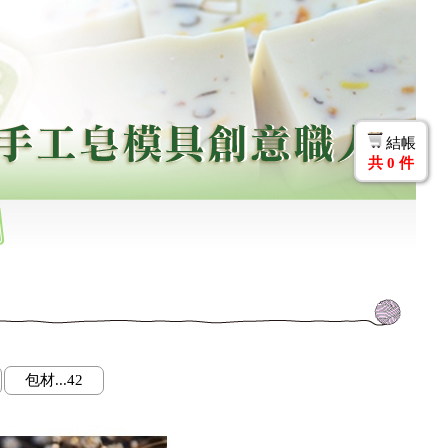
結帳
共
0
件
包材...42