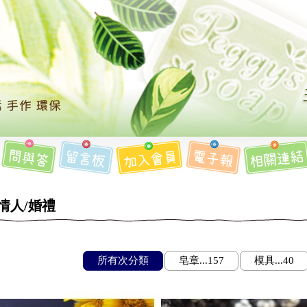
情人/婚禮
所有次分類
皂章...157
模具...40