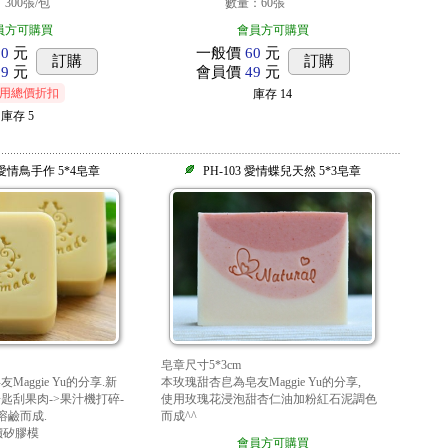
300張/包
數量：60張
員方可購買
會員方可購買
50
元
一般價
60
元
訂購
訂購
99
元
會員價
49
元
用總價折扣
庫存
14
庫存
5
9 愛情鳥手作 5*4皂章
PH-103 愛情蝶兒天然 5*3皂章
皂章尺寸5*3cm
aggie Yu的分享.新
本玫瑰甜杏皀為皂友Maggie Yu的分享,
匙刮果肉->果汁機打碎-
使用玫瑰花浸泡甜杏仁油加粉紅石泥調色
溶鹼而成.
而成^^
平價矽膠模
會員方可購買