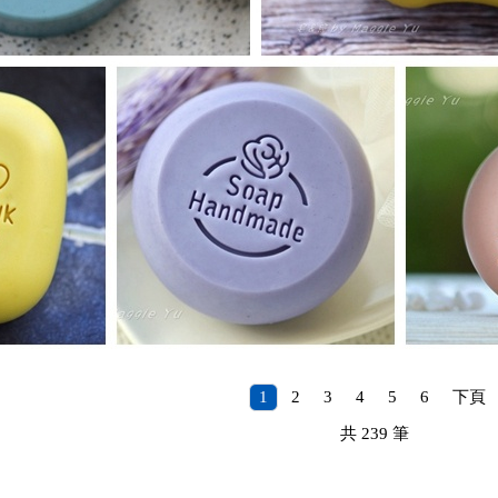
1
2
3
4
5
6
下頁
共
239
筆