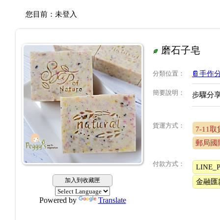
您目前：
未登入
磨石子皂
分類位置
：
📔手作
簡要說明
：
步驟分享
貨運方式：
7-11
郵局國
付款方式：
LINE_P
加入到收藏匣
金融匯
Powered by
Translate