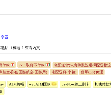
分享區
請點 〔標題 〕查看內頁
取貨付款
7-11取貨不付款
宅配送貨(依實際狀況選擇配送物流
際航空-郵便国際航空(国際用)
宅配送貨(小包)
併單出貨免運
ay
ATM轉帳
webATM匯款
payNow線上刷卡
其他付款
款