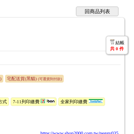
回商品列表
結帳
共
0
件
)
宅配送貨(黑貓)
(可選貨到付款)
方式
7-11列印繳費
全家列印繳費
https://www.shop2000.com.tw/peggy035