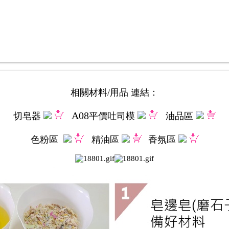
相關材料/用品 連結：
A08
切皂器
平價吐司模
油品區
色粉區
精油區
香氛區