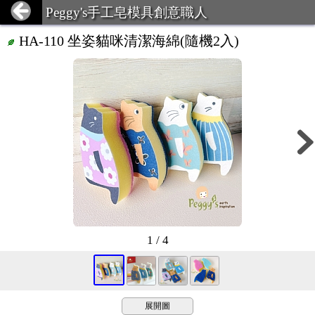
Peggy's手工皂模具創意職人
HA-110 坐姿貓咪清潔海綿(隨機2入)
1 / 4
展開圖