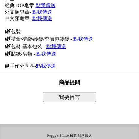
經典TOP皂章-
點我傳送
外文類皂章-
點我傳送
中文類皂章-
點我傳送
🌿
包裝
🌿
禮盒/禮袋/紗袋/季節包裝袋 -
點我傳送
🌿
包材-基本包裝 -
點我傳送
🌿
貼紙-皂類 -
點我傳送
📙手作分享區-
點我傳送
商品提問
我要留言
Peggy's手工皂模具創意職人