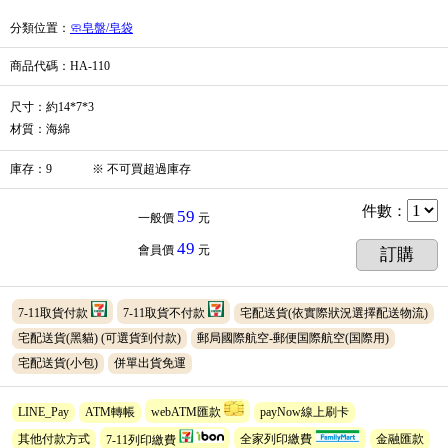
分類位置
：
🧼皂盤/皂袋
商品代碼
：HA-110
尺寸：約14*7*3
材質：海綿
庫存
：
9
※
不可買超過庫存
件數
：
59
一般價
元
49
會員價
元
訂購
7-11取貨付款
7-11取貨不付款
宅配送貨(依實際狀況選擇配送物流)
宅配送貨(黑貓)
(可選貨到付款)
郵局國際航空-郵便国際航空(国際用)
宅配送貨(小包)
併單出貨免運
LINE_Pay
ATM轉帳
webATM匯款
payNow線上刷卡
其他付款方式
7-11列印繳費
全家列印繳費
金融匯款