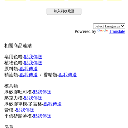
加入到收藏匣
Powered by
Translate
相關商品連結
皂用色粉-
點我傳送
植物色粉-
點我傳送
原料類-
點我傳送
精油類-
點我傳送
/ 香精類-
點我傳送
模具類
厚矽膠吐司模-
點我傳送
壓克力模-
點我傳送
厚矽膠單模/多宮格-
點我傳送
管模 -
點我傳送
平價矽膠薄模-
點我傳送
皂章