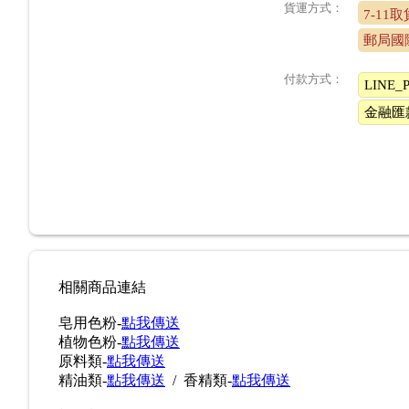
貨運方式：
7-11
郵局國
付款方式：
LINE_P
金融匯
相關商品連結
皂用色粉-
點我傳送
植物色粉-
點我傳送
原料類-
點我傳送
精油類-
點我傳送
/ 香精類-
點我傳送