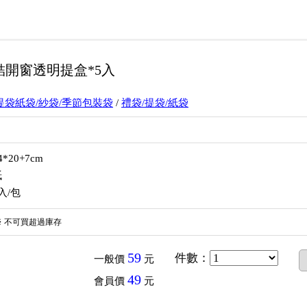
蝴蝶結開窗透明提盒*5入
/提袋紙袋/紗袋/季節包裝袋
/
禮袋/提袋/紙袋
*20+7cm
紙
入/包
※
不可買超過庫存
59
件數
：
一般價
元
49
會員價
元