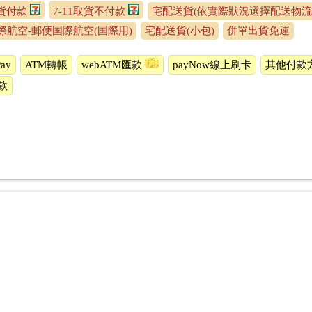
取貨付款
7-11取貨不付款
宅配送貨(依實際狀況選擇配送物流
際航空-郵便国際航空(国際用)
宅配送貨(小包)
併單出貨免運
ay
ATM轉帳
webATM匯款
payNow線上刷卡
其他付款
款