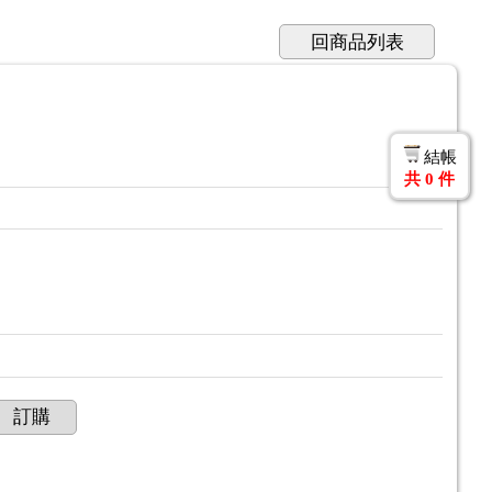
回商品列表
結帳
共
0
件
訂購