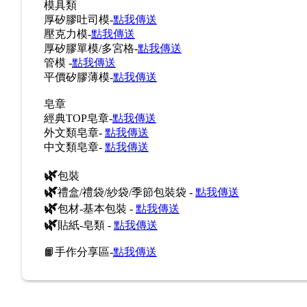
模具類
厚矽膠吐司模-
點我傳送
壓克力模-
點我傳送
厚矽膠單模/多宮格-
點我傳送
管模 -
點我傳送
平價矽膠薄模-
點我傳送
皂章
經典TOP皂章-
點我傳送
外文類皂章-
點我傳送
中文類皂章-
點我傳送
🌿
包裝
🌿
禮盒/禮袋/紗袋/季節包裝袋 -
點我傳送
🌿
包材-基本包裝 -
點我傳送
🌿
貼紙-皂類 -
點我傳送
📙手作分享區-
點我傳送