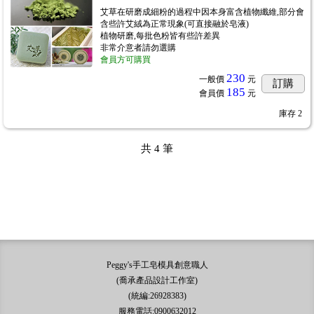
艾草在研磨成細粉的過程中因本身富含植物纖維,部分會
含些許艾絨為正常現象(可直接融於皂液)
植物研磨,每批色粉皆有些許差異
非常介意者請勿選購
會員方可購買
230
一般價
元
訂購
185
會員價
元
庫存
2
共
4
筆
Peggy's手工皂模具創意職人
(喬承產品設計工作室)
(統編:26928383)
服務電話:0900632012