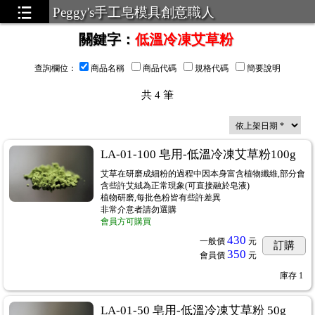
Peggy's手工皂模具創意職人
關鍵字
：
低溫冷凍艾草粉
查詢欄位
：
商品名稱
商品代碼
規格代碼
簡要說明
共
4
筆
LA-01-100 皂用-低溫冷凍艾草粉100g
艾草在研磨成細粉的過程中因本身富含植物纖維,部分會
含些許艾絨為正常現象(可直接融於皂液)
植物研磨,每批色粉皆有些許差異
非常介意者請勿選購
會員方可購買
430
一般價
元
訂購
350
會員價
元
庫存
1
LA-01-50 皂用-低溫冷凍艾草粉 50g