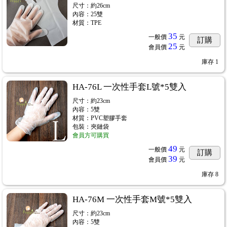
尺寸：約26cm
內容：25雙
材質：TPE
35
一般價
元
訂購
25
會員價
元
庫存
1
HA-76L 一次性手套L號*5雙入
尺寸：約23cm
內容：5雙
材質：PVC塑膠手套
包裝：夾鏈袋
會員方可購買
49
一般價
元
訂購
39
會員價
元
庫存
8
HA-76M 一次性手套M號*5雙入
尺寸：約23cm
內容：5雙