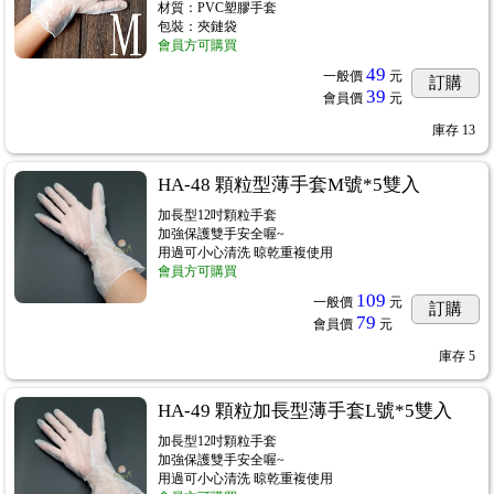
材質：PVC塑膠手套
包裝：夾鏈袋
會員方可購買
49
一般價
元
訂購
39
會員價
元
庫存
13
HA-48 顆粒型薄手套M號*5雙入
加長型12吋顆粒手套
加強保護雙手安全喔~
用過可小心清洗 晾乾重複使用
會員方可購買
109
一般價
元
訂購
79
會員價
元
庫存
5
HA-49 顆粒加長型薄手套L號*5雙入
加長型12吋顆粒手套
加強保護雙手安全喔~
用過可小心清洗 晾乾重複使用