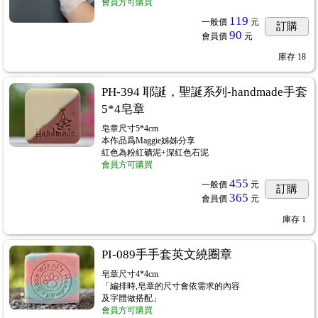
會員方可購買
119
一般價
元
訂購
90
會員價
元
庫存
18
PH-394 耶誕，聖誕系列-handmade手套
5*4皂章
皂章尺寸5*4cm
本作品爲Maggie姊姊分享
紅色為粉紅礦泥+深紅色石泥
會員方可購買
455
一般價
元
訂購
365
會員價
元
庫存
1
PI-089手手套英文繞圈章
皂章尺寸4*4cm
「編排時,皂章的尺寸會依需求的內容
及字體做搭配」
會員方可購買