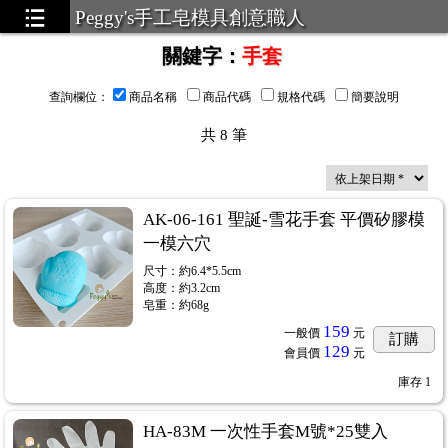
Peggy's手工皂模具創意職人
關鍵字
：
手套
查詢欄位
：
商品名稱
商品代碼
規格代碼
簡要說明
共
8
筆
AK-06-161 聖誕-雪花手套 平價矽膠模
一模六穴
尺寸：約6.4*5.5cm
高度：約3.2cm
皂重：約68g
159
一般價
元
訂購
129
會員價
元
庫存
1
HA-83M 一次性手套M號*25雙入