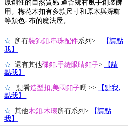
原創性的自然質感.適合鄉村風手創裝飾
用。梅花木扣有多款尺寸和原木與深咖
等顏色- 布的魔法屋。
☆
所有
裝飾釦.串珠配件
系列
>
【請點
我】
☆
還有其他
碟釦.手縫眼睛釦子
>
【請
點我】
☆
想看
造型扣,美國釦子
嗎 >>
【點我.
點我】
☆
其他
木釦.木環
所有系列
>
【請點
我】