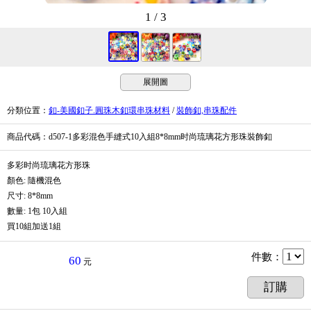
1 / 3
展開圖
分類位置
：
釦-美國釦子.圓珠木釦環串珠材料
/
裝飾釦,串珠配件
商品代碼
：d507-1多彩混色手縫式10入組8*8mm时尚琉璃花方形珠裝飾釦
多彩时尚琉璃花方形珠
顏色: 隨機混色
尺寸: 8*8mm
數量: 1包 10入組
買10組加送1組
件數
：
60
元
訂購