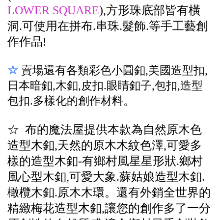
LOWER SQUARE
),方形珠底部皆有橫
洞.可使用在拼布.串珠.髮飾.等手工藝創
作作品
!
☆
賣場還有各類彩色小圓釦,美國造型扣,
日本暗釦,木釦,皮扣.眼睛釦子,包扣,造型
包扣.多樣化的創作材料。
☆ 布的魔法屋提供本款為自然原木色
造型木釦,天然的原木木紋色澤,可愛多
樣的造型木釦-有鄉村風星星形狀.鄉村
風心型木釦,可愛大象.蘇姑娘造型木釦.
橄欖木釦.原木木環。還有外銷全世界的
精緻梅花造型木釦,讓您的創作多了一分