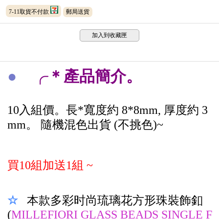
7-11取貨不付款
郵局送貨
加入到收藏匣
●
╭＊產品簡介。
10入組價。長*寬度約 8*8mm, 厚度約 3
mm
。
隨機
混色
出貨 (不挑色)~
買10組加送1組 ~
☆
本款
多彩时尚琉璃花方形珠裝飾釦
(
MILLEFIORI GLASS BEADS SINGLE F