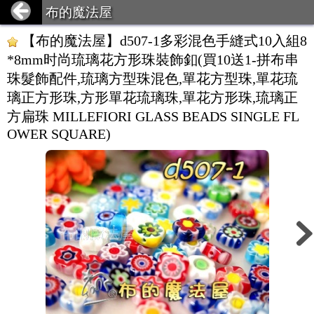
布的魔法屋
【布的魔法屋】d507-1多彩混色手縫式10入組8
*8mm时尚琉璃花方形珠裝飾釦(買10送1-拼布串
珠髮飾配件,琉璃方型珠混色,單花方型珠,單花琉
璃正方形珠,方形單花琉璃珠,單花方形珠,琉璃正
方扁珠 MILLEFIORI GLASS BEADS SINGLE FL
OWER SQUARE)