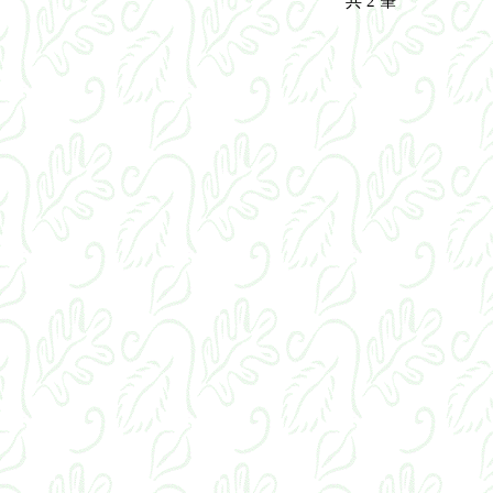
共
2
筆