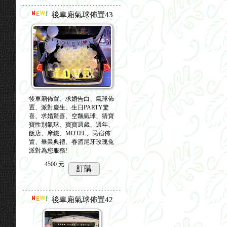
後車廂氣球佈置43
後車廂佈置、求婚告白、氣球佈
置、派對慶生、生日PARTY驚
喜、求婚驚喜、空飄氣球、猜寶
寶性別氣球、寶寶週歲、週年、
飯店、摩鐵、MOTEL、民宿佈
置、畢業典禮、春酒尾牙玫瑰兔
派對為您服務!
4500
元
訂購
後車廂氣球佈置42