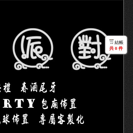
結帳
共
0
件