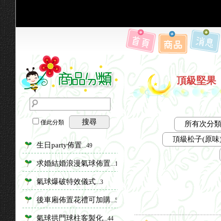
頂級堅果
搜尋
僅此分類
所有次分
頂級松子(原味).
生日party佈置
...49
求婚結婚浪漫氣球佈置
...18
氣球爆破特效儀式
...3
後車廂佈置花禮可加購
...55
氣球拱門球柱客製化
...44