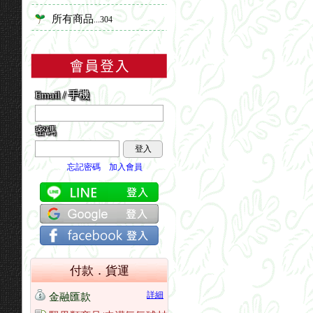
所有商品
...304
Email / 手機
密碼
登入
忘記密碼
加入會員
付款．貨運
詳細
金融匯款