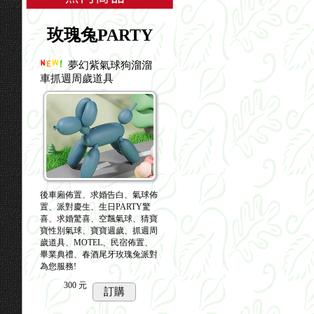
玫瑰兔PARTY
夢幻紫氣球狗溜溜
車抓週周歲道具
後車廂佈置、求婚告白、氣球佈
置、派對慶生、生日PARTY驚
喜、求婚驚喜、空飄氣球、猜寶
寶性別氣球、寶寶週歲、抓週周
歲道具、MOTEL、民宿佈置、
畢業典禮、春酒尾牙玫瑰兔派對
為您服務!
300
元
訂購