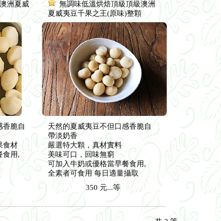
澳洲夏威
無調味低溫烘焙頂級頂級澳洲
顆
夏威夷豆千果之王(原味)整顆
感香脆自
天然的夏威夷豆不但口感香脆自
帶淡奶香
果食材
嚴選特大顆，真材實料
食用,
美味可口，回味無窮
可加入牛奶或優格當早餐食用,
全素者可食用 每日適量攝取
350
元...
等