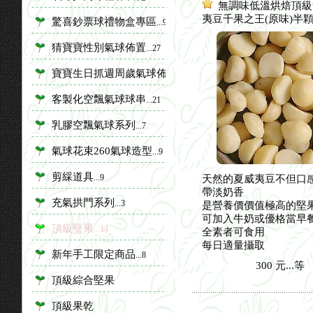
無調味低溫烘焙頂級
夷豆千果之王(原味)半
驚喜鈔票球禮物盒專區
...9
猜寶寶性別氣球佈置
...27
寶寶生日抓週周歲氣球佈置
...28
客製化空飄氣球球串
...21
乳膠空飄氣球系列
...7
氣球花束260氣球造型
...9
剪綵道具
...9
天然的夏威夷豆不但口
帶淡奶香
充氣拱門系列
...3
是營養價價值極高的堅
可加入牛奶或優格當早餐
頂級堅果
...14
全素者可食用
每日適量攝取
新年手工限定商品
...8
300
元...
等
頂級綜合堅果
頂級果乾