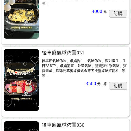
等，
4000
元
訂購
後車廂氣球佈置031
後車廂氣球佈置、求婚告白、氣球佈置、派對慶生、生
日PARTY、求婚驚喜、外送氣球、猜寶寶性別氣球、寶
寶週歲、綵球開幕剪綵儀式金剪刀托盤綵球紅龍柱...等
等，
3500
元...
等
訂購
後車廂氣球佈置030