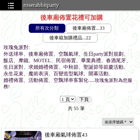
roserabbitparty
後車廂佈置花禮可加購
所有次分類
後車廂佈置...33
後車箱加購禮品...22
玫瑰兔派對
:
外送球串、後車廂佈置、空飄氣球、生日
party
派對規劃
、
飯店、摩鐵、
MOTEL
、民宿佈置、畢業典禮、春酒尾牙、
生日派對、求婚婚禮佈置、中秋節、聖誕節等節慶活動、
永生花束
、
魔術表演、
百變造型氣球。
開幕活動、
婚禮佈置、
活動佈置、空飄球串客製化
....
玫瑰兔派對為您服
務
!
下頁
共
55
筆
後車廂氣球佈置43