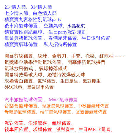
214情人節、314情人節
七夕情人節、白色情人節
猜寶寶九宮格性別氣球party
後車廂氣球佈置 、空飄氣球
、水晶花束
猜寶寶性別趴氣球、 生日party派對規劃
畢業典禮氣球佈置 、春酒尾牙
佈置
、
生日派對
佈置
猜寶寶氣球佈置 、私人招待所佈置
開幕剪綵佈置、綵球、金剪刀、手套、托盤、紅龍柱 ⋯⋯
氣獎學金助學活動氣球佈置、 開幕鋁箔氣球拱門
氣球放飛儀式 、氣球掉落儀式
開幕特效爆破大球、婚禮特效爆破大球
求婚告白佈置
、
、
、
氣球佈置
生日慶生
派對慶生
、
外送球串
畢業球串佈置
、
汽車旅館氣球佈置
Motel氣球佈置
音樂會氣球佈置
、
聖誕節氣球佈置
、中秋節氣球佈置
母親
節氣球佈置
、
端午
節氣球佈置
、父親節氣球佈置
派對佈置、浪漫驚喜、氣球佈置、
後車廂佈置、求婚佈置
、
派對慶生、生日PARTY驚喜、