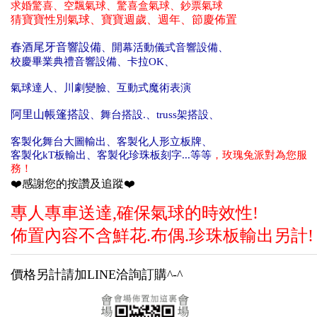
求婚驚喜、空飄氣球、驚喜盒氣球、鈔
票氣球
猜寶寶性別氣球、寶寶週歲、週年、節慶佈置
春酒尾牙音響設備
、開幕活動儀式
音響設備
、
校慶畢業典禮
音響設備
、
卡拉OK
、
氣球達人
、川劇變臉
、互動式魔術表演
阿里山帳篷搭設
、舞台搭設
.
、truss架搭設
、
客製化舞台大圖輸出
、
客製化
人形立板牌
、
客製化
kT板輸出
、
客製化
珍珠板刻字
...等等
，玫瑰兔派對為您服
務！
❤️感謝您的按讚及追蹤❤️
專人專車送達,確保氣球的時效性!
佈置內容不含鮮花.布偶.珍珠板輸出另計!
價格另計請加LINE洽詢訂購^-^