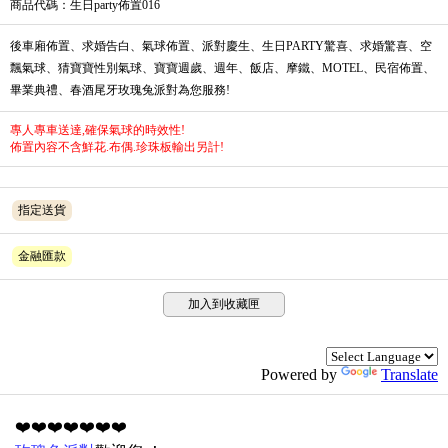
商品代碼
：生日party佈置016
後車廂佈置、求婚告白、氣球佈置、派對慶生、生日PARTY驚喜、求婚驚喜、空
飄氣球、猜寶寶性別氣球、寶寶週歲、週年、飯店、摩鐵、MOTEL、民宿佈置、
畢業典禮、春酒尾牙玫瑰兔派對為您服務!
專人專車送達,確保氣球的時效性!
佈置內容不含鮮花.布偶.珍珠板輸出另計!
指定送貨
金融匯款
加入到收藏匣
Powered by
Translate
❤️❤️❤️❤️❤️❤️❤️