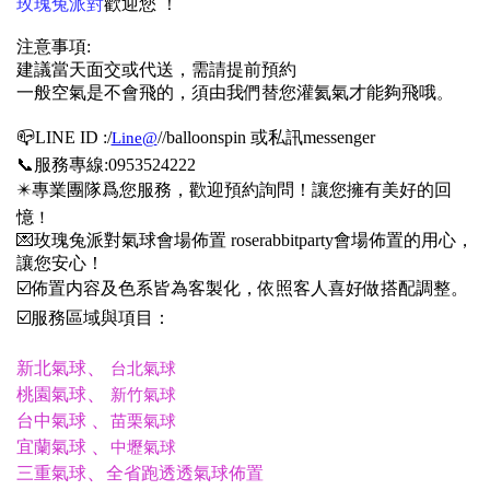
玫瑰兔派對
歡迎您 ！
注意事項:
建議當天面交或代送，需請提前預約
一般空氣是不會飛的，須由我們替您灌氦氣才能夠飛哦
。
📪LINE ID :/
/
/balloonspin 或私訊messenger
Line@
📞服務專線:0953524222
✴️專業團隊爲您服務，歡迎預約詢問！讓您擁有美好的回
憶
！
💌玫瑰兔派對氣球會場佈置 roserabbitparty會場佈置的用心，
讓您安心！
☑️佈置内容及色系皆為客製化，依照客人喜好做搭配調整。
☑️服務區域與項目：
、
新北氣球
台北氣球
、
桃園氣球
新竹氣球
、
台中氣球
苗栗氣球
、
宜蘭氣球
中壢氣球
、
三重氣球
全省跑透透氣球佈置