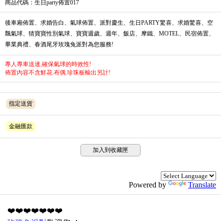
商品代碼
：生日party佈置017
後車廂佈置、求婚告白、氣球佈置、派對慶生、生日PARTY驚喜、求婚驚喜、空
飄氣球、猜寶寶性別氣球、寶寶週歲、週年、飯店、摩鐵、MOTEL、民宿佈置、
畢業典禮、春酒尾牙玫瑰兔派對為您服務!
專人專車送達,確保氣球的時效性!
佈置內容不含鮮花.布偶.珍珠板輸出另計!
指定送貨
金融匯款
加入到收藏匣
Powered by
Translate
❤️❤️❤️❤️❤️❤️❤️