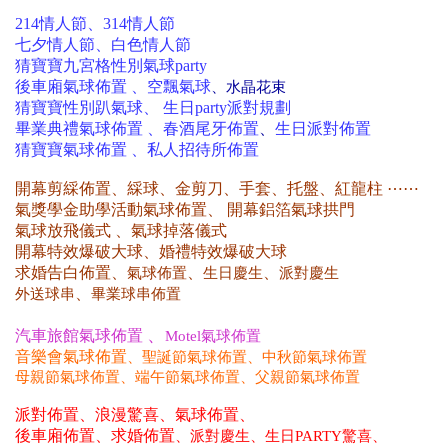
214情人節、314情人節
七夕情人節、白色情人節
猜寶寶九宮格性別氣球party
後車廂氣球佈置 、空飄氣球
、水晶花束
猜寶寶性別趴氣球、 生日party派對規劃
畢業典禮氣球佈置 、春酒尾牙
佈置
、
生日派對
佈置
猜寶寶氣球佈置 、私人招待所佈置
開幕剪綵佈置、綵球、金剪刀、手套、托盤、紅龍柱 ⋯⋯
氣獎學金助學活動氣球佈置、 開幕鋁箔氣球拱門
氣球放飛儀式 、氣球掉落儀式
開幕特效爆破大球、婚禮特效爆破大球
求婚告白佈置
、
、
、
氣球佈置
生日慶生
派對慶生
、
外送球串
畢業球串佈置
、
汽車旅館氣球佈置
Motel氣球佈置
音樂會氣球佈置
、
聖誕節氣球佈置
、中秋節氣球佈置
母親
節氣球佈置
、
端午
節氣球佈置
、父親節氣球佈置
派對佈置、浪漫驚喜、氣球佈置、
後車廂佈置、求婚佈置
、
派對慶生、生日PARTY驚喜、