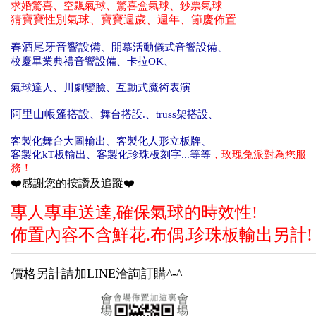
求婚驚喜、空飄氣球、驚喜盒氣球、鈔
票氣球
猜寶寶性別氣球、寶寶週歲、週年、節慶佈置
春酒尾牙音響設備
、開幕活動儀式
音響設備
、
校慶畢業典禮
音響設備
、
卡拉OK
、
氣球達人
、川劇變臉
、互動式魔術表演
阿里山帳篷搭設
、舞台搭設
.
、truss架搭設
、
客製化舞台大圖輸出
、
客製化
人形立板牌
、
客製化
kT板輸出
、
客製化
珍珠板刻字
...等等
，玫瑰兔派對為您服
務！
❤️感謝您的按讚及追蹤❤️
專人專車送達,確保氣球的時效性!
佈置內容不含鮮花.布偶.珍珠板輸出另計!
價格另計請加LINE洽詢訂購^-^