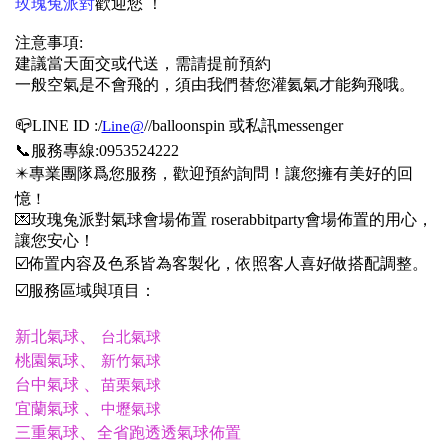
玫瑰兔派對
歡迎您 ！
注意事項:
建議當天面交或代送，需請提前預約
一般空氣是不會飛的，須由我們替您灌氦氣才能夠飛哦
。
📪LINE ID :/
/
/balloonspin 或私訊messenger
Line@
📞服務專線:0953524222
✴️專業團隊爲您服務，歡迎預約詢問！讓您擁有美好的回
憶
！
💌玫瑰兔派對氣球會場佈置 roserabbitparty會場佈置的用心，
讓您安心！
☑️佈置内容及色系皆為客製化，依照客人喜好做搭配調整。
☑️服務區域與項目：
、
新北氣球
台北氣球
、
桃園氣球
新竹氣球
、
台中氣球
苗栗氣球
、
宜蘭氣球
中壢氣球
、
三重氣球
全省跑透透氣球佈置