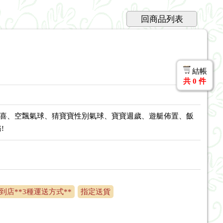
回商品列表
結帳
共
0
件
驚喜、空飄氣球、猜寶寶性別氣球、寶寶週歲、遊艇佈置、飯
!
到店**3種運送方式**
指定送貨