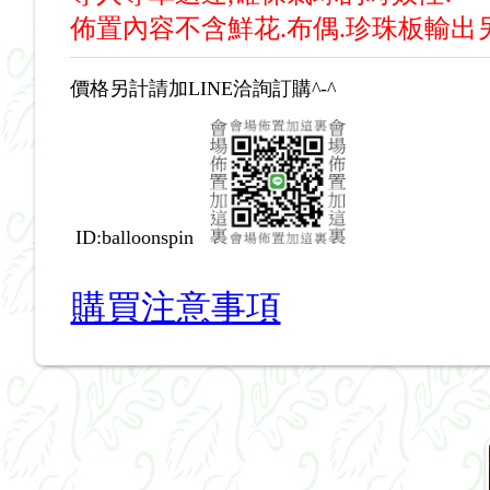
佈置內容不含鮮花.布偶.珍珠板輸出
價格另計請加LINE洽詢訂購^-^
ID:balloonspin
購買注意事項