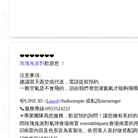
❤️❤️❤️❤️❤️❤️❤️
玫瑰兔派對
歡迎您 ！
注意事項:
建議當天面交或代送，需請提前預約
一般空氣是不會飛的，須由我們替您灌氦氣才能夠飛哦
📪LINE ID :/
/
/balloonspin 或私訊messenger
Line@
📞服務專線:0953524222
✴️專業團隊爲您服務，歡迎預約詢問！讓您擁有美好的
💌玫瑰兔派對氣球會場佈置 roserabbitparty會場佈
☑️佈置内容及色系皆為客製化，依照客人喜好做搭配調