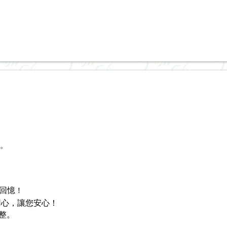
。
回憶
！
置的用心，讓您安心！
整。