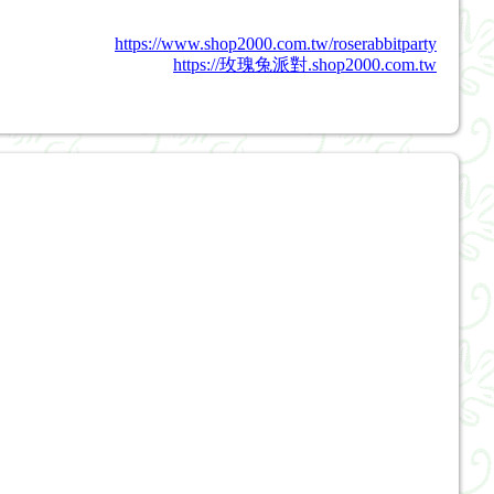
https://www.shop2000.com.tw/roserabbitparty
https://玫瑰兔派對.shop2000.com.tw