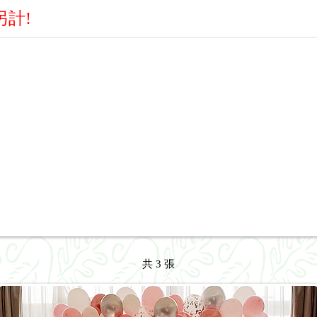
另計!
共 3 張