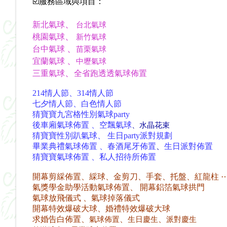
☑️服務區域與項目：
、
新北氣球
台北氣球
、
桃園氣球
新竹氣球
、
台中氣球
苗栗氣球
、
宜蘭氣球
中壢氣球
、
三重氣球
全省跑透透氣球佈置
214情人節、314情人節
七夕情人節、白色情人節
猜寶寶九宮格性別氣球party
後車廂氣球佈置 、空飄氣球
、水晶花束
猜寶寶性別趴氣球、 生日party派對規劃
畢業典禮氣球佈置 、春酒尾牙
佈置
、
生日派對
佈置
猜寶寶氣球佈置 、私人招待所佈置
開幕剪綵佈置、綵球、金剪刀、手套、托盤、紅龍柱 
氣獎學金助學活動氣球佈置、 開幕鋁箔氣球拱門
氣球放飛儀式 、氣球掉落儀式
開幕特效爆破大球、婚禮特效爆破大球
求婚告白佈置
、
、
、
氣球佈置
生日慶生
派對慶生