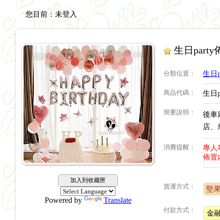
您目前：
未登入
生日party
分類位置
：
生日p
商品代碼
：
生日p
簡要說明
：
後車
店、
消費提醒
：
專人
佈置
加入到收藏匣
貨運方式：
堅果
Powered by
Translate
付款方式：
金