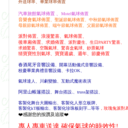
、
外送球串
畢業球串佈置
、
汽車旅館氣球佈置
Motel氣球佈置
音樂會氣球佈置
、
聖誕節氣球佈置
、中秋節氣球佈置
母親
節氣球佈置
、
端午
節氣球佈置
、父親節氣球佈置
派對佈置、浪漫驚喜、氣球佈置、
後車廂佈置、求婚佈置
、
派對慶生、生日PARTY驚喜、
求婚驚喜、空飄氣球、驚喜盒氣球、鈔
票氣球
猜寶寶性別氣球、寶寶週歲、週年、節慶佈置
春酒尾牙音響設備
、開幕活動儀式
音響設備
、
校慶畢業典禮
音響設備
、
卡拉OK
、
氣球達人
、川劇變臉
、互動式魔術表演
阿里山帳篷搭設
、舞台搭設
.
、truss架搭設
、
客製化舞台大圖輸出
、
客製化
人形立板牌
、
客製化
kT板輸出
、
客製化
珍珠板刻字
...等等
，玫瑰兔派對
❤️感謝您的按讚及追蹤❤️
專人專車送達,確保氣球的時效性!