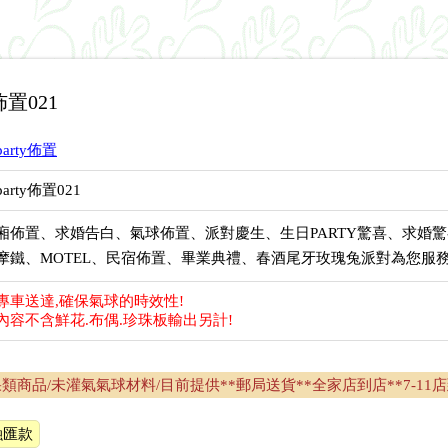
佈置021
arty佈置
arty佈置021
廂佈置、求婚告白、氣球佈置、派對慶生、生日PARTY驚喜、求婚
摩鐵、MOTEL、民宿佈置、畢業典禮、春酒尾牙玫瑰兔派對為您服務
專車送達,確保氣球的時效性!
內容不含鮮花.布偶.珍珠板輸出另計!
類商品/未灌氣氣球材料/目前提供**郵局送貨**全家店到店**7-11店
融匯款