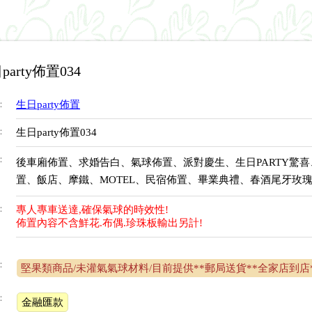
party佈置034
：
生日party佈置
：
生日party佈置034
：
後車廂佈置、求婚告白、氣球佈置、派對慶生、生日PARTY驚
置、飯店、摩鐵、MOTEL、民宿佈置、畢業典禮、春酒尾牙玫瑰
：
專人專車送達,確保氣球的時效性!
佈置內容不含鮮花.布偶.珍珠板輸出另計!
：
堅果類商品/未灌氣氣球材料/目前提供**郵局送貨**全家店到店**
：
金融匯款