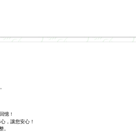
。
回憶
！
置的用心，讓您安心！
整。