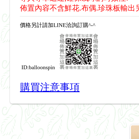
佈置內容不含鮮花.布偶.珍珠板輸出
價格另計請加LINE洽詢訂購^-^
ID:balloonspin
購買注意事項