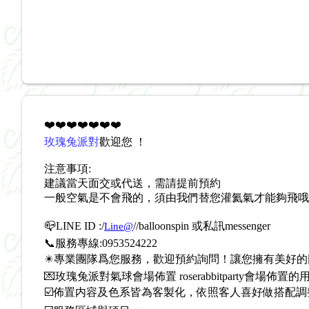
❤️❤️❤️❤️❤️❤️❤️
玫瑰兔派對
歡迎您 ！
注意事項:
建議當天面交或代送，需請提前預約
一般空氣是不會飛的，須由我們替您灌氦氣才能夠飛哦
📪LINE ID :/
/
/balloonspin 或私訊messenger
Line@
📞服務專線:0953524222
✴️專業團隊爲您服務，歡迎預約詢問！讓您擁有美好的
💌玫瑰兔派對氣球會場佈置 roserabbitparty會場佈
☑️佈置内容及色系皆為客製化，依照客人喜好做搭配調