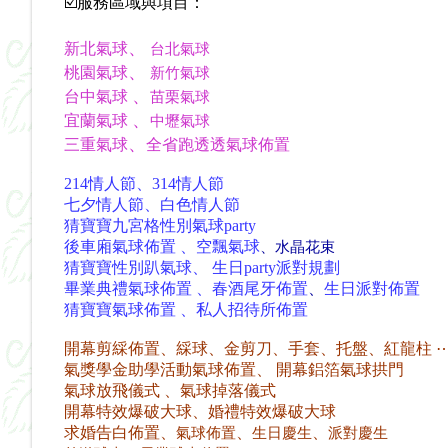
☑️服務區域與項目：
、
新北氣球
台北氣球
、
桃園氣球
新竹氣球
、
台中氣球
苗栗氣球
、
宜蘭氣球
中壢氣球
、
三重氣球
全省跑透透氣球佈置
214情人節、314情人節
七夕情人節、白色情人節
猜寶寶九宮格性別氣球party
後車廂氣球佈置 、空飄氣球
、水晶花束
猜寶寶性別趴氣球、 生日party派對規劃
畢業典禮氣球佈置 、春酒尾牙
佈置
、
生日派對
佈置
猜寶寶氣球佈置 、私人招待所佈置
開幕剪綵佈置、綵球、金剪刀、手套、托盤、紅龍柱 
氣獎學金助學活動氣球佈置、 開幕鋁箔氣球拱門
氣球放飛儀式 、氣球掉落儀式
開幕特效爆破大球、婚禮特效爆破大球
求婚告白佈置
、
、
、
氣球佈置
生日慶生
派對慶生