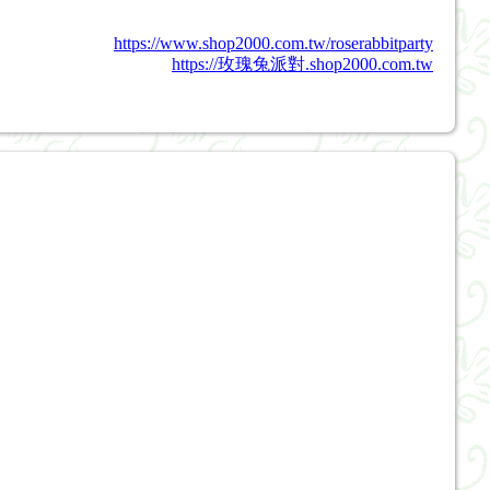
https://www.shop2000.com.tw/roserabbitparty
https://玫瑰兔派對.shop2000.com.tw