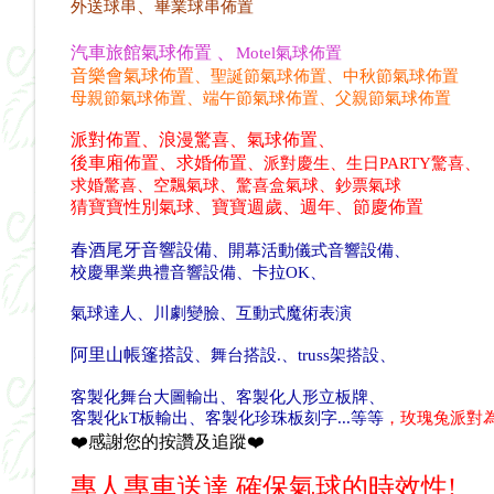
、
外送球串
畢業球串佈置
、
汽車旅館氣球佈置
Motel氣球佈置
音樂會氣球佈置
、
聖誕節氣球佈置
、中秋節氣球佈置
母親
節氣球佈置
、
端午
節氣球佈置
、父親節氣球佈置
派對佈置、浪漫驚喜、氣球佈置、
後車廂佈置、求婚佈置
、
派對慶生、生日PARTY驚喜、
求婚驚喜、空飄氣球、驚喜盒氣球、鈔
票氣球
猜寶寶性別氣球、寶寶週歲、週年、節慶佈置
春酒尾牙音響設備
、開幕活動儀式
音響設備
、
校慶畢業典禮
音響設備
、
卡拉OK
、
氣球達人
、川劇變臉
、互動式魔術表演
阿里山帳篷搭設
、舞台搭設
.
、truss架搭設
、
客製化舞台大圖輸出
、
客製化
人形立板牌
、
客製化
kT板輸出
、
客製化
珍珠板刻字
...等等
，玫瑰兔派對
❤️感謝您的按讚及追蹤❤️
專人專車送達,確保氣球的時效性!