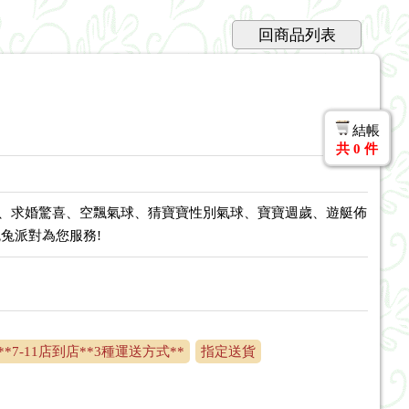
回商品列表
結帳
共
0
件
喜、求婚驚喜、空飄氣球、猜寶寶性別氣球、寶寶週歲、遊艇佈
兔派對為您服務!
7-11店到店**3種運送方式**
指定送貨