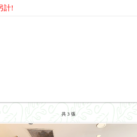
另計!
共 3 張