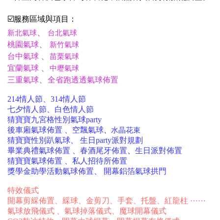
☑️服務區域與項目：
、
新北氣球
台北氣球
、
桃園氣球
新竹氣球
、
台中氣球
苗栗氣球
、
宜蘭氣球
中壢氣球
、
三重氣球
全省跑透透氣球佈置
214情人節、314情人節
七夕情人節、白色情人節
猜寶寶九宮格性別氣球party
後車廂氣球佈置 、空飄氣球
、
水晶花束
猜寶寶性別趴氣球、 生日party派對規劃
畢業典禮氣球佈置 、春酒尾牙
佈置
、
生日派對
佈置
猜寶寶氣球佈置 、私人招待所佈置
獎學金助學活動氣球佈置、 開幕鋁箔氣球拱門
特效儀式
開幕剪綵佈置、綵球、金剪刀、手套、托盤、紅龍柱 ⋯⋯
氣球放飛儀式 、氣球掉落儀式
、魔球開幕儀式