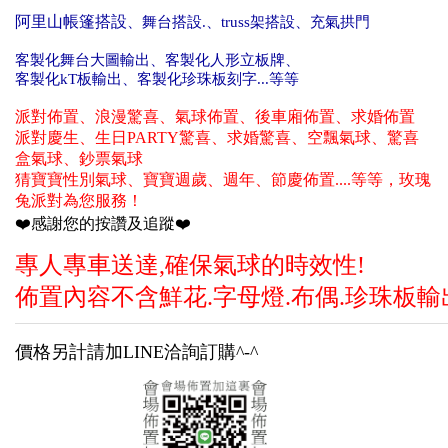
阿里山帳篷搭設
、舞台搭設
.
、truss架搭設
、充氣拱門
客製化舞台大圖輸出
、
客製化
人形立板牌
、
客製化
kT板輸出
、
客製化
珍珠板刻字
...等等
派對佈置、浪漫驚喜、氣球佈置、後車廂佈置、求婚佈置
派對慶生、生日PARTY驚喜、求婚驚喜、空飄氣球、驚喜
盒氣球、鈔票氣球
猜寶寶性別氣球、寶寶週歲、週年、節慶佈置....等等，玫瑰
兔派對為您服務！
❤️感謝您的按讚及追蹤❤️
專人專車送達,確保氣球的時效性!
佈置內容不含鮮花.字母燈.布偶.珍珠板輸
價格另計請加LINE洽詢訂購^-^