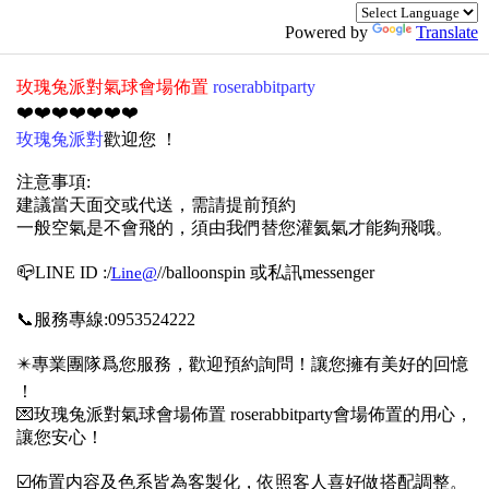
Powered by
Translate
玫瑰兔派對氣球會場佈置
roserabbitparty
❤️❤️❤️❤️❤️❤️❤️
玫瑰兔派對
歡迎您 ！
注意事項:
建議當天面交或代送，需請提前預約
一般空氣是不會飛的，須由我們替您灌氦氣才能夠飛哦
。
📪LINE ID :/
/
/balloonspin 或私訊messenger
Line@
📞服務專線:0953524222
✴️專業團隊爲您服務，歡迎預約詢問！讓您擁有美好的回憶
！
💌玫瑰兔派對氣球會場佈置 roserabbitparty會場佈置的用心，
讓您安心！
☑️佈置内容及色系皆為客製化，依照客人喜好做搭配調整。