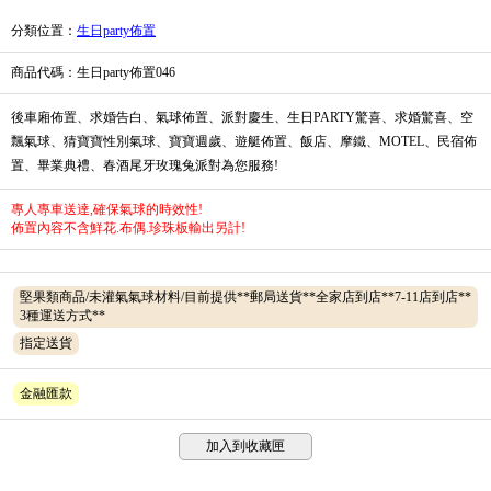
分類位置
：
生日party佈置
商品代碼
：生日party佈置046
後車廂佈置、求婚告白、氣球佈置、派對慶生、生日PARTY驚喜、求婚驚喜、空
飄氣球、猜寶寶性別氣球、寶寶週歲、遊艇佈置、飯店、摩鐵、MOTEL、民宿佈
置、畢業典禮、春酒尾牙玫瑰兔派對為您服務!
專人專車送達,確保氣球的時效性!
佈置內容不含鮮花.布偶.珍珠板輸出另計!
堅果類商品/未灌氣氣球材料/目前提供**郵局送貨**全家店到店**7-11店到店**
3種運送方式**
指定送貨
金融匯款
加入到收藏匣