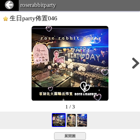
roserabbitparty
生日party佈置046
1 / 3
展開圖