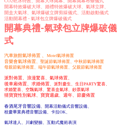
CO2乾冰特效
、開幕大球揭幕、開幕揭幕布條儀式
開幕特效爆破大球、婚禮特效爆破大球
、氣球立牌
、
開盒大氣球
氣球爆破立牌剪綵儀式
活動啟動儀式
、
、
活動開幕禮 - 氣球包立牌爆破儀式
開幕典禮-氣球包立牌爆破儀
式
、
汽車旅館氣球佈置
Motel氣球佈置
音樂會氣球佈置
、
聖誕節氣球佈置
、中秋節氣球佈置
母親
節氣球佈置
、
端午
節氣球佈置
、父親節氣球佈置
派對佈置、浪漫驚喜、氣球佈置、
後車廂佈置、求婚佈置
、
派對慶生、生日PARTY驚喜、
求婚驚喜、空飄氣球、驚喜盒氣球、鈔
票氣球
猜寶寶性別氣球、寶寶週歲、週年、節慶佈置
春酒尾牙音響設備
、開幕活動儀式
音響設備
、
校慶畢業典禮
音響設備
、
卡拉OK
、
氣球達人
、川劇變臉
、互動式魔術表演