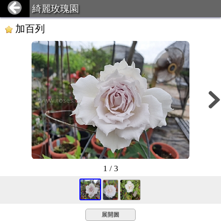
綺麗玫瑰園
加百列
1 / 3
展開圖