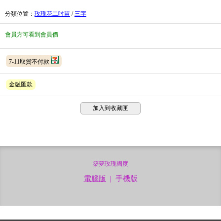
分類位置
：
玫瑰花二吋苗
/
三字
會員方可看到會員價
7-11取貨不付款
金融匯款
加入到收藏匣
築夢玫瑰國度
電腦版
|
手機版