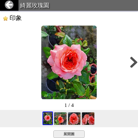
綺麗玫瑰園
印象
1 / 4
展開圖