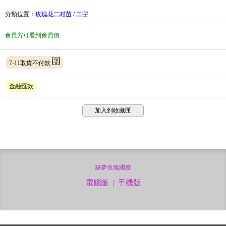
分類位置
：
玫瑰花二吋苗
/
二字
會員方可看到會員價
7-11取貨不付款
金融匯款
加入到收藏匣
築夢玫瑰國度
電腦版
|
手機版