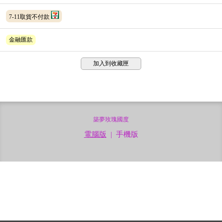
7-11取貨不付款
金融匯款
加入到收藏匣
築夢玫瑰國度
電腦版
|
手機版