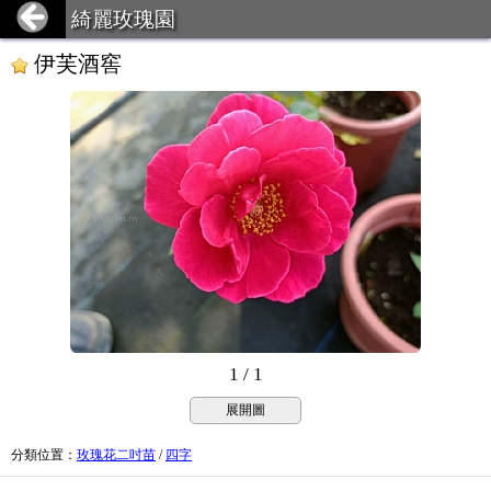
綺麗玫瑰園
伊芙酒窖
1 / 1
展開圖
分類位置
：
玫瑰花二吋苗
/
四字