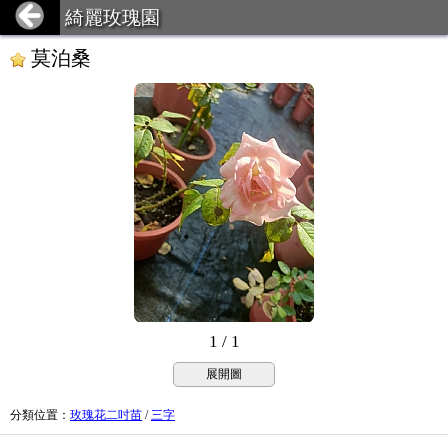
綺麗玫瑰園
莫泊桑
1 / 1
展開圖
分類位置
：
玫瑰花二吋苗
/
三字