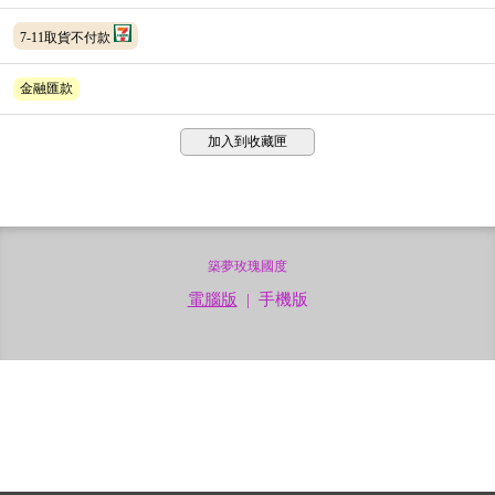
7-11取貨不付款
金融匯款
加入到收藏匣
築夢玫瑰國度
電腦版
|
手機版