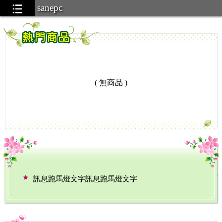
sanepc
訊息跑馬燈文字訊息跑馬燈文字
訊息跑馬燈文字訊息跑馬燈文字
訊息跑馬燈文字訊息跑馬燈文字
訊息跑馬燈文字訊息跑馬燈文字
訊息跑馬燈文字訊息跑馬燈文字
)
...11
( 無商品 )
訊息跑馬燈文字訊息跑馬燈文字
訊息跑馬燈文字訊息跑馬燈文字
訊息跑馬燈文字訊息跑馬燈文字
訊息跑馬燈文字訊息跑馬燈文字
訊息跑馬燈文字訊息跑馬燈文字
訊息跑馬燈文字訊息跑馬燈文字
訊息跑馬燈文字訊息跑馬燈文字
訊息跑馬燈文字訊息跑馬燈文字
訊息跑馬燈文字訊息跑馬燈文字